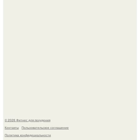
Я - Эльвина Кузнецова, тренер групповых фитнес
тренировок разных направлений.
Произошел странный инцидент, связанный с казахским
деликатесом.
© 2026 Фитнес для похудения
Контакты
Пользовательское соглашение
Политика конфидециальности