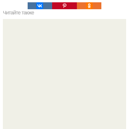
Читайте также
Куда сходить в Тюмени. 20 Лучших мест в Тюмени, куда
можно сходить с маленьким ребенком
Я искала название тому, что делаю.