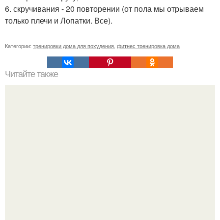
6. скручивания - 20 повторении (от пола мы отрываем
только плечи и Лопатки. Все).
Категории:
тренировки дома для похудения
,
фитнес тренировка дома
Читайте также
100 грамм дыни это сколько кусков. Царица дыня