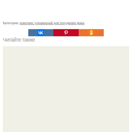
Категории:
комплекс упражнений для похудения дома
Читайте также
Куда сходить в Тюмени. 20 Лучших мест в Тюмени, куда
можно сходить с маленьким ребенком