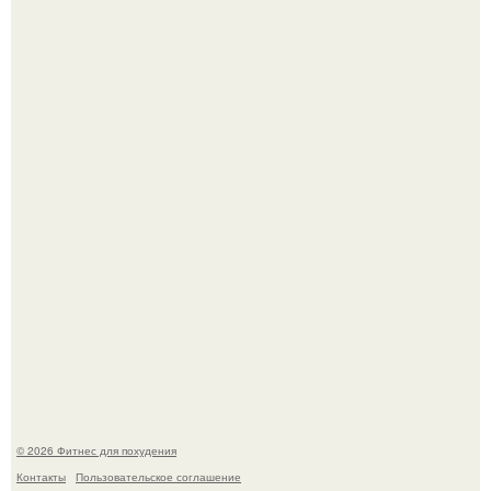
Песочный пирог с сочной клубничной начинкой и
меренговой шапочкой!
Возможно, тут есть люди с медицинским образованием,
подскажите, что делать!
© 2026 Фитнес для похудения
Контакты
Пользовательское соглашение