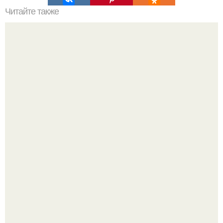
Читайте также
Куда сходить в Тюмени. 20 Лучших мест в Тюмени, куда
можно сходить с маленьким ребенком
Я искала название тому, что делаю.