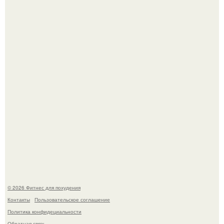
3 мифа о моей деятельности смехотерапевта.
Имбирь - природный целитель.
© 2026 Фитнес для похудения
Контакты
Пользовательское соглашение
Политика конфидециальности
Обратная связь