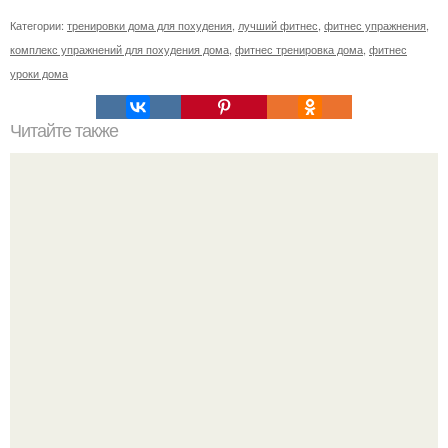
Категории:
тренировки дома для похудения
,
лучший фитнес
,
фитнес упражнения
,
комплекс упражнений для похудения дома
,
фитнес тренировка дома
,
фитнес
уроки дома
Читайте также
Сколько творога на перекус. Перекус. 1. творог.