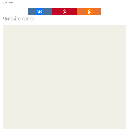
фитнес
Читайте также
Как правильно заниматься фитнесом. Как правильно
заниматься спортом в домашних условиях.