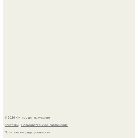
Уральская Барби уехала заграницу, чтобы сделать себе
грудь мечты за 12, 5 тыс.
Не зря её попу считают лучшей в мире.
© 2026 Фитнес для похудения
Контакты
Пользовательское соглашение
Политика конфидециальности