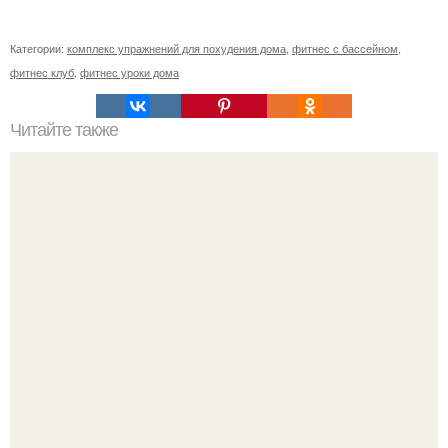
Категории:
комплекс упражнений для похудения дома
,
фитнес с бассейном
,
фитнес клуб
,
фитнес уроки дома
Читайте также
Результат получают те, кто пашет не только в зале
фитнес клуба!