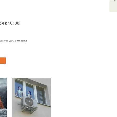
 к 18: 30!
фитнес дома музыка