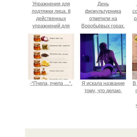
Упражнения для
День
подтяжки лица. 8
физкультурника
с
действенных
отметили на
о
упражнений для
Воробьёвых горах.
подтяжки овала
лица.
-"Пчела, пчела …".
Я искала название
В
тому, что делаю.
э