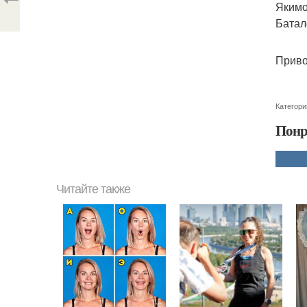
Якимо
Батал
Приво
Категори
Понр
Читайте также