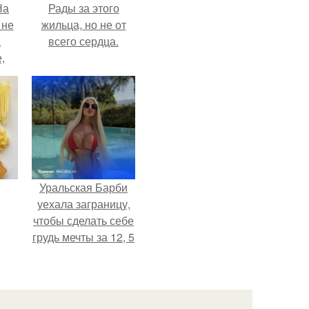
На
Рады за этого
 не
жильца, но не от
а
всего сердца.
,
к
Уральская Барби
уехала заграницу,
чтобы сделать себе
грудь мечты за 12, 5
тыс.