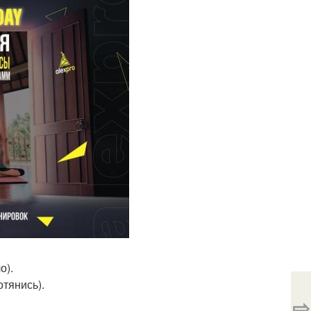
о).
отянись).
⇨