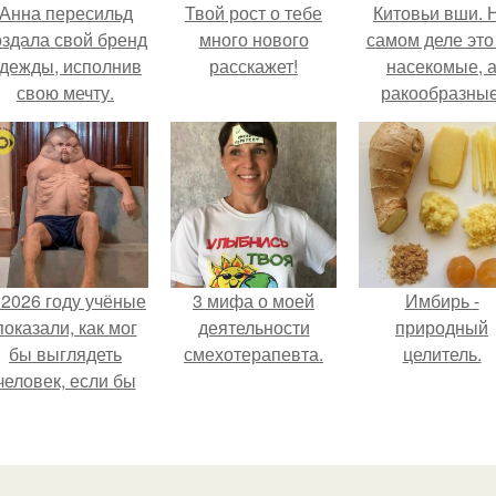
Анна пересильд
Твой рост о тебе
Китовьи вши. 
оздала свой бренд
много нового
самом деле это
дежды, исполнив
расскажет!
насекомые, 
свою мечту.
ракообразные
относящиеся 
бокоплавам.
 2026 году учёные
3 мифа о моей
Имбирь -
показали, как мог
деятельности
природный
бы выглядеть
смехотерапевта.
целитель.
человек, если бы
его тело
волюционировало
специально для
выживания в