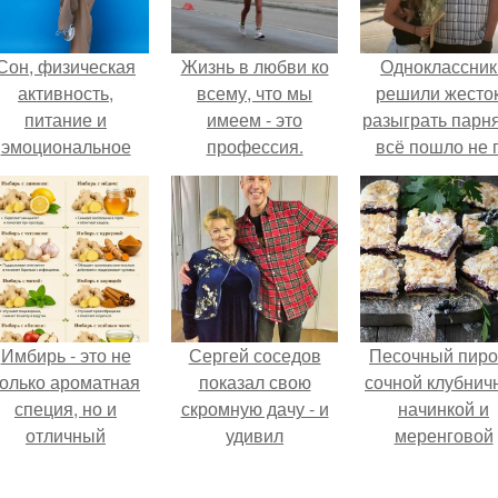
Сон, физическая
Жизнь в любви ко
Одноклассник
активность,
всему, что мы
решили жесто
питание и
имеем - это
разыграть парня
эмоциональное
профессия.
всё пошло не 
состояние!
плану.
Имбирь - это не
Сергей соседов
Песочный пиро
только ароматная
показал свою
сочной клубнич
специя, но и
скромную дачу - и
начинкой и
отличный
удивил
меренговой
ингредиент для
поклонников.
шапочкой!
олезных напитков