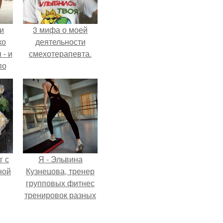
и
3 мифа о моей
ко
деятельности
 - и
смехотерапевта.
по
г с
Я - Эльвина
ной
Кузнецова, тренер
групповых фитнес
тренировок разных
направлений.