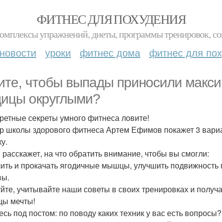
ФИТНЕС ДЛЯ ПОХУДЕНИЯ
комплексы упражнений, диеты, программы тренировок, со
новости
уроки
фитнес дома
фитнес для по
ите, чтобы выпады приносили макс
дицы округлыми?
ретные секреты умного фитнеса ловите!
р школы здорового фитнеса Артем Ефимов покажет 3 вариа
у.
 расскажет, на что обратить внимание, чтобы вы смогли:
ить и прокачать ягодичные мышцы, улучшить подвижность г
вы.
йте, учитывайте наши советы в своих тренировках и получа
цы мечты!
есь под постом: по поводу каких техник у вас есть вопросы