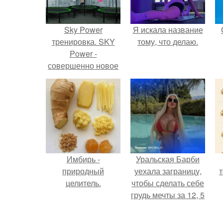
Sky Power
Я искала название
тренировка. SKY
тому, что делаю.
Power -
совершенно новое
и эффективное
направление в
фитнесе.
Имбирь -
Уральская Барби
природный
уехала заграницу,
целитель.
чтобы сделать себе
грудь мечты за 12, 5
тыс.
п