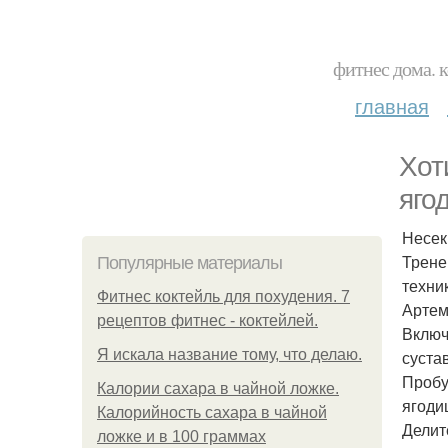
фитнес дома. 
главная
Хот
яго
Несек
Трене
Популярные материалы
техник
Фитнес коктейль для похудения. 7
Артем
рецептов фитнес - коктейлей.
Включ
Я искала название тому, что делаю.
суста
Пробу
Калории сахара в чайной ложке.
ягоди
Калорийность сахара в чайной
Делит
ложке и в 100 граммах