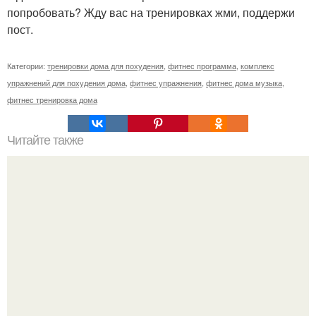
попробовать? Жду вас на тренировках жми, поддержи
пост.
Категории:
тренировки дома для похудения
,
фитнес программа
,
комплекс
упражнений для похудения дома
,
фитнес упражнения
,
фитнес дома музыка
,
фитнес тренировка дома
Читайте также
Интересные факты о тренажерном зале. 8 интересных
фактов из тренажерного зала.