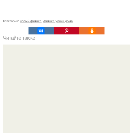
Категории:
новый фитнес
,
фитнес уроки дома
Читайте также
Куда сходить в Тюмени. 20 Лучших мест в Тюмени, куда
можно сходить с маленьким ребенком