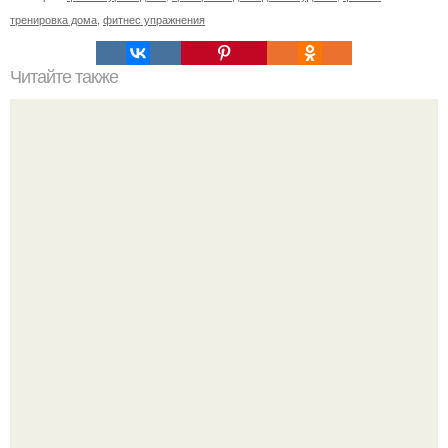
тренировка дома
,
фитнес упражнения
Читайте также
Несколько свободных мест на вечерний 20: 30 и
утренний 9: 00 фитнес "Total Body" вторник и четверг.