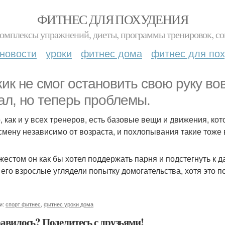
ФИТНЕС ДЛЯ ПОХУДЕНИЯ
комплексы упражнений, диеты, программы тренировок, со
новости
уроки
фитнес дома
фитнес для по
ик не смог остановить свою руку вов
ал, но теперь проблемы.
о, как и у всех тренеров, есть базовые вещи и движения, к
смену независимо от возраста, и похлопывания такие тоже 
жестом он как бы хотел поддержать парня и подстегнуть к д
т его взрослые углядели попытку домогательства, хотя это п
и:
спорт фитнес
,
фитнес уроки дома
авилось? Поделитесь с друзьями!