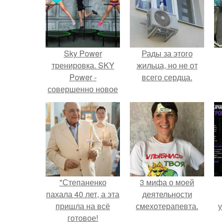
Sky Power
Рады за этого
тренировка. SKY
жильца, но не от
Power -
всего сердца.
совершенно новое
и эффективное
направление в
фитнесе.
"Степаненко
3 мифа о моей
пахала 40 лет, а эта
деятельности
пришла на всё
смехотерапевта.
у
готовое!