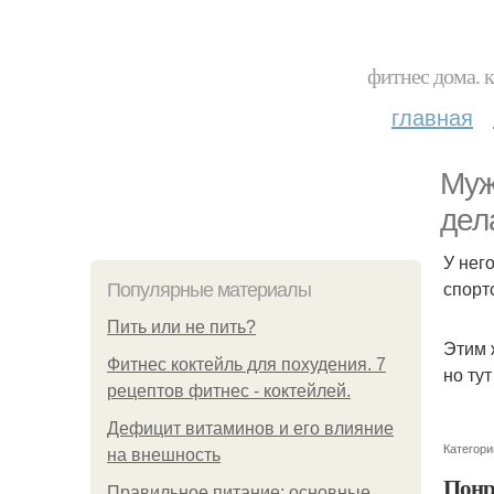
фитнес дома. 
главная
Муж
дел
У нег
спорт
Популярные материалы
Пить или не пить?
Этим 
Фитнес коктейль для похудения. 7
но ту
рецептов фитнес - коктейлей.
Дефицит витаминов и его влияние
Категори
на внешность
Понр
Правильное питание: основные