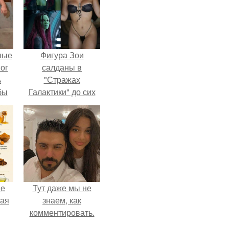
ные
Фигура Зои
мог
салданы в
ь
"Стражах
бы
Галактики" до сих
пор вызывает
ало
восхищение.
ля
в
ах.
не
Тут даже мы не
ная
знаем, как
комментировать.