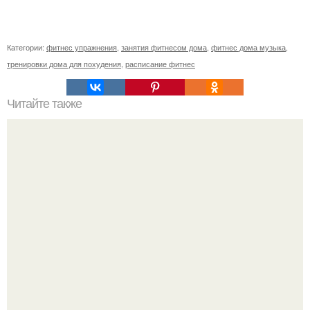
Категории:
фитнес упражнения
,
занятия фитнесом дома
,
фитнес дома музыка
,
тренировки дома для похудения
,
расписание фитнес
Читайте также
Фитнес для начинающих и похудения. Топ-50
упражнений стоя для начинающих и для любого
возраста: без прыжков и приседаний (+ план на 5 дней)