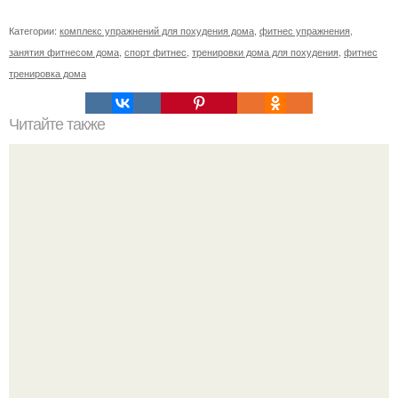
Категории:
комплекс упражнений для похудения дома
,
фитнес упражнения
,
занятия фитнесом дома
,
спорт фитнес
,
тренировки дома для похудения
,
фитнес
тренировка дома
Читайте также
Как легко убрать живот.