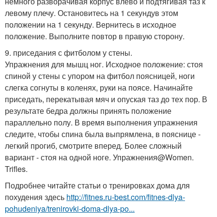
немного разворачивая корпус влево и подтягивая таз к
левому плечу. Остановитесь на 1 секундув этом
положении на 1 секунду. Вернитесь в исходное
положение. Выполните повтор в правую сторону.
9. приседания с фитболом у стены.
Упражнения для мышц ног. Исходное положение: стоя
спиной у стены с упором на фитбол поясницей, ноги
слегка согнуты в коленях, руки на поясе. Начинайте
приседать, перекатывая мяч и опуская таз до тех пор. В
результате бедра должны принять положение
параллельно полу. В время выполнения упражнения
следите, чтобы спина была выпрямлена, в пояснице -
легкий прогиб, смотрите вперед. Более сложный
вариант - стоя на одной ноге. Упражнения@Women.
Trifles.
Подробнее читайте статьи о тренировках дома для
похудения здесь
http://fitnes.ru-best.com/fitnes-dlya-
pohudeniya/trenirovki-doma-dlya-po...