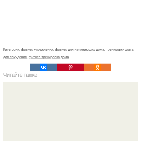
Категории:
фитнес упражнения
,
фитнес для начинающих дома
,
тренировки дома
для похудения
,
фитнес тренировка дома
Читайте также
Целевая аудитория фитнес-клуба. Как определить свою
целевую аудиторию: 11 основных параметров (