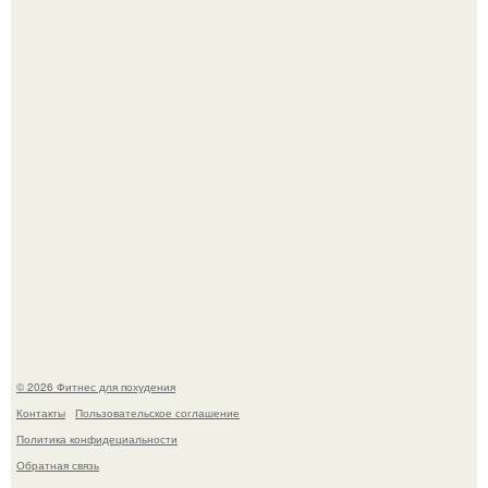
Как накачать ягодицы и не угробить суставы.
Уральская Барби уехала заграницу, чтобы сделать себе
грудь мечты за 12, 5 тыс.
© 2026 Фитнес для похудения
Контакты
Пользовательское соглашение
Политика конфидециальности
Обратная связь