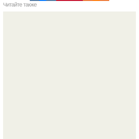
Читайте также
Понаровская Ирина. Ирина понаровская "Я не тот
Человек, Который Умрет на Сцене".
Слышали, что есть перед сном - это зло?