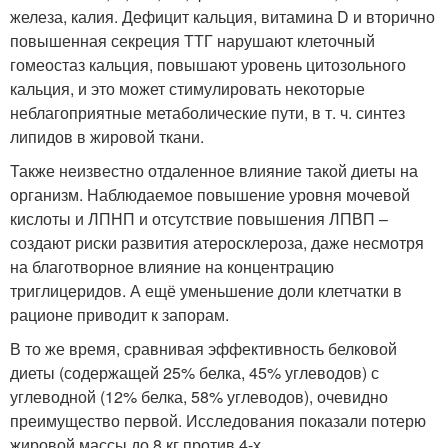
железа, калия. Дефицит кальция, витамина D и вторично
повышенная секреция ТТГ нарушают клеточный
гомеостаз кальция, повышают уровень цитозольного
кальция, и это может стимулировать некоторые
неблагоприятные метаболические пути, в т. ч. синтез
липидов в жировой ткани.
Также неизвестно отдаленное влияние такой диеты на
организм. Наблюдаемое повышение уровня мочевой
кислоты и ЛПНП и отсутствие повышения ЛПВП –
создают риски развития атеросклероза, даже несмотря
на благотворное влияние на концентрацию
триглицеридов. А ещё уменьшение доли клетчатки в
рационе приводит к запорам.
В то же время, сравнивая эффективность белковой
диеты (содержащей 25% белка, 45% углеводов) с
углеводной (12% белка, 58% углеводов), очевидно
преимущество первой. Исследования показали потерю
жировой массы до 8 кг против 4-х.