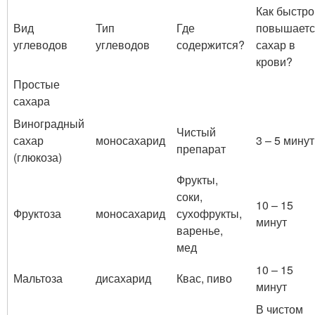
Как быстро
Вид
Тип
Где
повышаетс
углеводов
углеводов
содержится?
сахар в
крови?
Простые
сахара
Виноградный
Чистый
сахар
моносахарид
3 – 5 минут
препарат
(глюкоза)
Фрукты,
соки,
10 – 15
Фруктоза
моносахарид
сухофрукты,
минут
варенье,
мед
10 – 15
Мальтоза
дисахарид
Квас, пиво
минут
В чистом