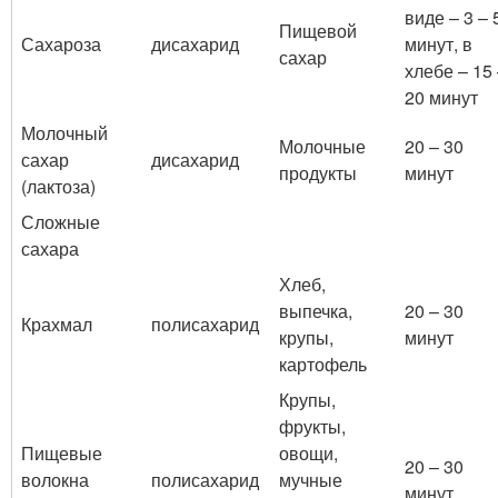
виде – 3 – 
Пищевой
Сахароза
дисахарид
минут, в
сахар
хлебе – 15
20 минут
Молочный
Молочные
20 – 30
сахар
дисахарид
продукты
минут
(лактоза)
Сложные
сахара
Хлеб,
выпечка,
20 – 30
Крахмал
полисахарид
крупы,
минут
картофель
Крупы,
фрукты,
Пищевые
овощи,
20 – 30
волокна
полисахарид
мучные
минут