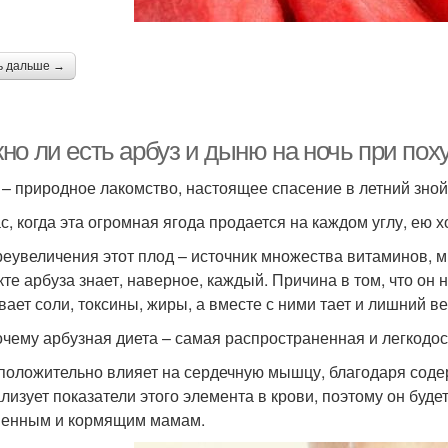
ь дальше →
но ли есть арбуз и дыню на ночь при пох
 – природное лакомство, настоящее спасение в летний зной
с, когда эта огромная ягода продается на каждом углу, ею х
реувеличения этот плод – источник множества витаминов, 
те арбуза знает, наверное, каждый. Причина в том, что он 
ает соли, токсины, жиры, а вместе с ними тает и лишний ве
очему арбузная диета – самая распространенная и легкодост
положительно влияет на сердечную мышцу, благодаря соде
лизует показатели этого элемента в крови, поэтому он буде
енным и кормящим мамам.