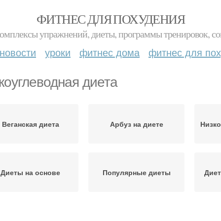
ФИТНЕС ДЛЯ ПОХУДЕНИЯ
комплексы упражнений, диеты, программы тренировок, со
новости
уроки
фитнес дома
фитнес для по
коуглеводная диета
Веганская диета
Арбуз на диете
Низко
Диеты на основе
Популярные диеты
Диет
Японская диета
Диета для похудения
Ке