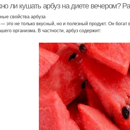
но ли кушать арбуз на диете вечером? Ра
ные свойства арбуза
 — это не только вкусный, но и полезный продукт. Он бога
Диета для сушки
Диеты при сушке
Ди
ашего организма. В частности, арбуз содержит: