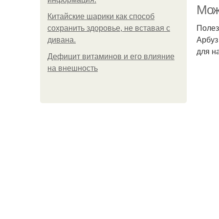
Мож
Китайские шарики как способ
Полез
сохранить здоровье, не вставая с
Арбуз
дивана.
для н
Дефицит витаминов и его влияние
на внешность