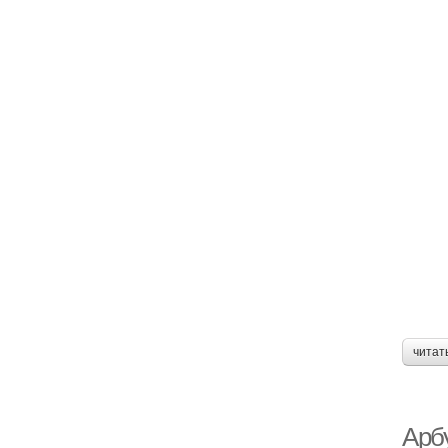
читат
Арб