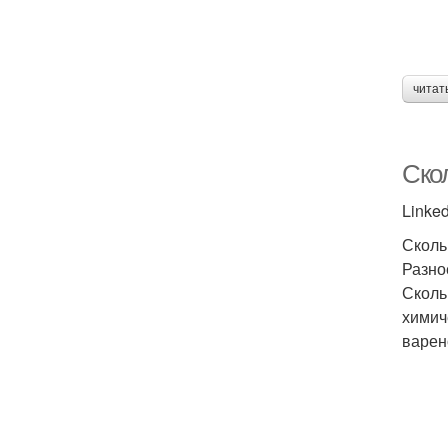
читат
Ско
Linked
Сколь
Разно
Сколь
химич
варен