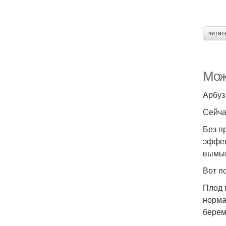
читат
Мож
Арбуз
Сейча
Без п
эффек
вымыв
Вот п
Плод 
норма
берем