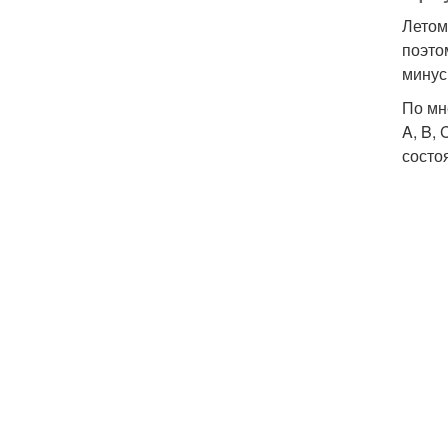
Летом
поэто
минус
По мн
A, B,
состо