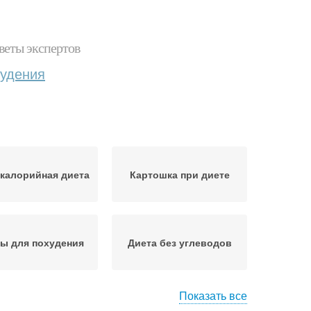
веты экспертов
худения
калорийная диета
Картошка при диете
ы для похудения
Диета без углеводов
Показать все
тогенная диета
Белковая диета