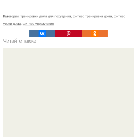
Категории:
тренировки дома для похудения
,
фитнес тренировка дома
,
фитнес
уроки дома
,
фитнес упражнения
Читайте также
Упражнения для подтяжки лица. 8 действенных
упражнений для подтяжки овала лица.