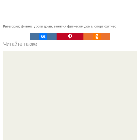
Категории:
фитнес уроки дома
,
занятия фитнесом дома
,
спорт фитнес
Читайте также
Сколько раз нужно делать планку, чтобы похудеть.
Сколько раз в день делать планку —, чтобы был
результат для похудения