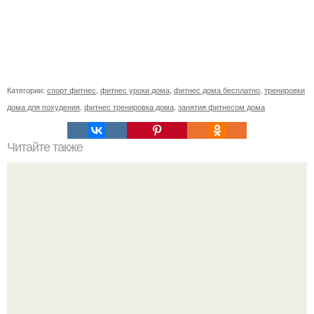
Категории:
спорт фитнес
,
фитнес уроки дома
,
фитнес дома бесплатно
,
тренировки
дома для похудения
,
фитнес тренировка дома
,
занятия фитнесом дома
Читайте также
Почему мужчины и женщины мыслят по-разному.