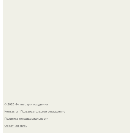
Я - Эльвина Кузнецова, тренер групповых фитнес
тренировок разных направлений.
Произошел странный инцидент, связанный с казахским
деликатесом.
© 2026 Фитнес для похудения
Контакты
Пользовательское соглашение
Политика конфидециальности
Обратная связь