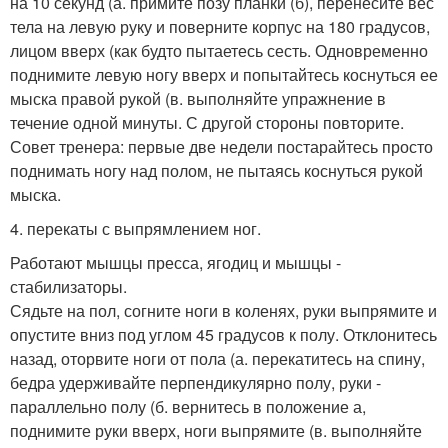
на 10 секунд (а. примите позу планки (б), перенесите вес
тела на левую руку и поверните корпус на 180 градусов,
лицом вверх (как будто пытаетесь сесть. Одновременно
поднимите левую ногу вверх и попытайтесь коснуться ее
мыска правой рукой (в. выполняйте упражнение в
течение одной минуты. С другой стороны повторите.
Совет тренера: первые две недели постарайтесь просто
поднимать ногу над полом, не пытаясь коснуться рукой
мыска.
4. перекаты с выпрямлением ног.
Работают мышцы пресса, ягодиц и мышцы -
стабилизаторы.
Сядьте на пол, согните ноги в коленях, руки выпрямите и
опустите вниз под углом 45 градусов к полу. Отклонитесь
назад, оторвите ноги от пола (а. перекатитесь на спину,
бедра удерживайте перпендикулярно полу, руки -
параллельно полу (б. вернитесь в положение а,
поднимите руки вверх, ноги выпрямите (в. выполняйте