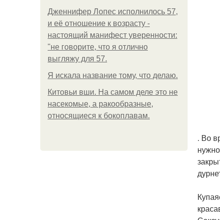
Дженнифер Лопес исполнилось 57,
и её отношение к возрасту -
настоящий манифест уверенности:
"не говорите, что я отлично
выгляжу для 57.
Я искала название тому, что делаю.
Китовьи вши. На самом деле это не
насекомые, а ракообразные,
относящиеся к бокоплавам.
. Во 
нужно
закры
дурне
Купая
краса