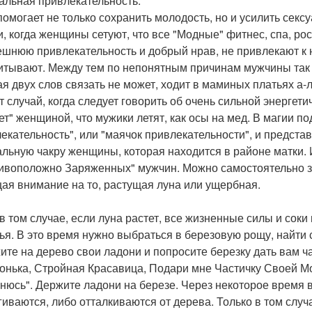
альная привлекательность.
помогает не только сохранить молодость, но и усилить сек
и, когда женщины сетуют, что все "Модные" фитнес, спа, 
ешнюю привлекательность и добрый нрав, не привлекают к н
итывают. Между тем по непонятным причинам мужчины так и
ая двух слов связать не может, ходит в маминых платьях а-
от случай, когда следует говорить об очень сильной энергет
ет" женщиной, что мужики летят, как осы на мед. В магии п
екательность", или "маячок привлекательности", и представ
альную чакру женщины, которая находится в районе матки. 
ивоположно Заряженных" мужчин. Можно самостоятельно за
ая внимание на то, растущая луна или ущербная.
в том случае, если луна растет, все жизненные силы и соки
ья. В это время нужно выбраться в березовую рощу, найти 
ите на дерево свои ладони и попросите березку дать вам ча
онька, Стройная Красавица, Подари мне Частичку Своей Мо
нюсь". Держите ладони на березе. Через некоторое время в
гиваются, либо отталкиваются от дерева. Только в том случ