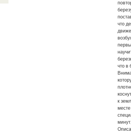
повто
берез
поста
что д
движе
возбу
первы
научи
берез
что в
Внима
котор
плотн
косну
к зем
месте
специ
минут
Описа