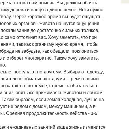
 береза готова вам помочь. Вы должны обнять
етику дерева и вашу в единое целое. Ноги нужно
тволу. Через короткое время вы будет ощущать,
е половых органов - живота начнутся ощущения
 покалывания до достаточно сильных толчков,
 само оттолкнет вас. Хочу заметить, что при
енами, так как организму нужно время, чтобы
бряда не забудьте, как обещали, поклониться
о и отберет многократно. Также хочу заметить,
но.
 земле, поступают по-другому. Выбирают одежду,
олнительно обматывают двумя - тремя слоями
но катаются по земле, стремясь обязательно
м вниз, опять же прижимаясь животом и лобком
а. Таким образом, если земля холодная, лучше на
дует не рядом с домом, между машинами, а в
ы. Средняя продолжительность действа - 3-5
недели ежедневных занятий ваша жизнь изменится