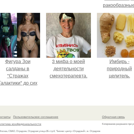
ракообразные
относящиеся 
бокоплавам.
Фигура Зои
3 мифа о моей
Имбирь -
салданы в
деятельности
природный
"Стражах
смехотерапевта.
целитель.
Галактики" до сих
пор вызывает
восхищение.
онтакты
Пользовательское соглашение
Обратная связь
олитика конфидециальности
Копирование разрешено при у
 Москва, СВАО, Отрадное, Отрадная улица 2Б стр.6, "Бизнес-центр «Отрадный», м. Отрадное