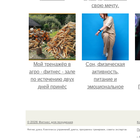
свою мечту.
Мой тренажёр в
Сон, физическая
агро - фитнес - зале
активность,
по истечению двух
питание и
дней принёс
эмоциональное
ощутимый
состояние!
результат.
© 2026 Фитнес для похудения
К
П
Фитнес дома. Комплексы упражнений, диеты, программы тренировок, советы экспертов
г.