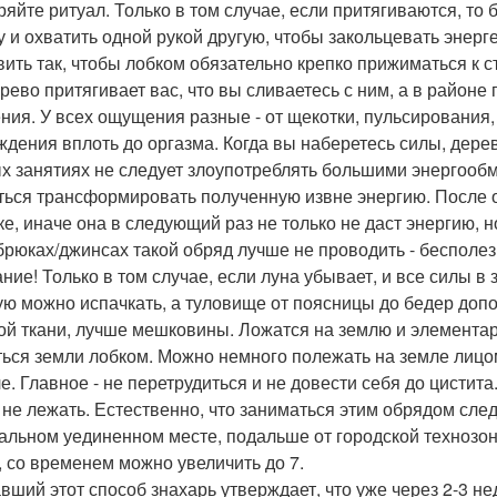
ряйте ритуал. Только в том случае, если притягиваются, то
у и охватить одной рукой другую, чтобы закольцевать энерг
вить так, чтобы лобком обязательно крепко прижиматься к с
ерево притягивает вас, что вы сливаетесь с ним, а в район
ния. У всех ощущения разные - от щекотки, пульсирования,
ждения вплоть до оргазма. Когда вы наберетесь силы, дерево
х занятиях не следует злоупотреблять большими энергообм
ться трансформировать полученную извне энергию. После о
ке, иначе она в следующий раз не только не даст энергию, н
 брюках/джинсах такой обряд лучше не проводить - бесполез
ние! Только в том случае, если луна убывает, и все силы в
ую можно испачкать, а туловище от поясницы до бедер доп
ой ткани, лучше мешковины. Ложатся на землю и элементар
ться земли лобком. Можно немного полежать на земле лицо
ле. Главное - не перетрудиться и не довести себя до цистит
 не лежать. Естественно, что заниматься этим обрядом сле
альном уединенном месте, подальше от городской технозон
, со временем можно увеличить до 7.
вший этот способ знахарь утверждает, что уже через 2-3 