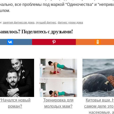
нально, все проблемы под маркой "Одиночества" и "непривле
шлом.
и:
занятия фитнесом дома
,
лучший фитнес
,
фитнес уроки дома
авилось? Поделитесь с друзьями!
"Начался новый
Тренировка для
Китовьи вши. 
роман?
молодых мам?
самом деле это
насекомые, 