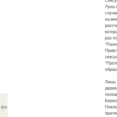
Сексу
Луна 
случа
на вн
рассч
котор
раз т
"Пахн
Привл
сексу
"Прот
обращ
Лишь 
дерев
полож
Берез
⇦
Покло
притя