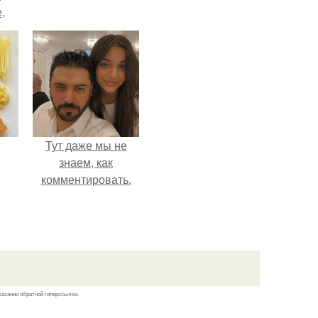
,
к
Тут даже мы не
знаем, как
комментировать.
казании обратной гиперссылки.