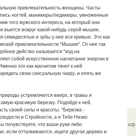
суальную привлекательность женщины. Часты
роспись ногтей, маникюры/педикюры, умноженные
им того мужского интереса, на который они
 вьются вокруг какой-нибудь серой мышки,
ля семидесятые и зубы у нее все кривые. Это как
ической привлекательности "Мышки". От нее так
одобное действо называется "код на
ляет собой искусственное нагнетание энергии в
Именно это как магнитом тянет к ней
рядить свою сексуальную чакру, и опять же
 природы устремляются вверх, в травы и
самую красивую березку. Подойдя к ней,
сть своей силы и красоты. "Березка -
лодости и Стройности, а я Тебе Низко
⇨
ы почувствуете, что ваши руки либо
ае, если отталкиваются, ищите другое дерево и