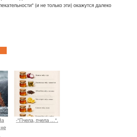
кательности" (и не только эти) окажутся далеко
На
-"Пчела, пчела …".
 не
а