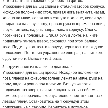
7. тяга гантели в наклоне с упором на фитбол.
Упражнение для мышц спины и стабилизаторов корпуса.
Исходное положение: стоя, правая нога вытянута назад,
колено на мяче, левая нога согнута в колене, левая рука
опирается на левую ногу, правая рука выпрямлена вниз,
в руке гантель, ладонь направлена к корпусу. Слегка
прогнитесь в пояснице. Сгибая руку в локте, начните
поднимать гантель вверх, сохраняя при этом баланс
тела. Подтянув гантель к корпусу, вернитесь в исходное
положение. Повторив упражнение еще раз, начните его,
с другой ноги. Выполните 2 раза.
8. скручивание из планки по диагонали.
Упражнения для мышц пресса. Исходное положение -
поза планки на фитболе: голени лежат на мяче, руки на
полу, ладони ровно под плечами. Втянув живот и
поднимая таз вверх, начните подкатывать к себе мяч,
немного разворачивая корпус влево и подтягивая таз к
левому плечу. Остановитесь на 1 секундув этом
положении на 1 секунду. Вернитесь в исходное