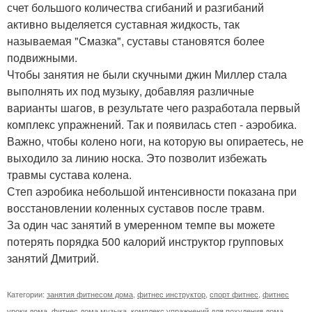
счет большого количества сгибаний и разгибаний
активно выделяется суставная жидкость, так
называемая "Смазка", суставы становятся более
подвижными.
Чтобы занятия не были скучными джин Миллер стала
выполнять их под музыку, добавляя различные
варианты шагов, в результате чего разработала первый
комплекс упражнений. Так и появилась степ - аэробика.
Важно, чтобы колено ноги, на которую вы опираетесь, не
выходило за линию носка. Это позволит избежать
травмы сустава колена.
Степ аэробика небольшой интенсивности показана при
восстановлении коленных суставов после травм.
За один час занятий в умеренном темпе вы можете
потерять порядка 500 калорий инструктор групповых
занятий Дмитрий.
Категории:
занятия фитнесом дома
,
фитнес инструктор
,
спорт фитнес
,
фитнес
уроки дома
,
фитнес дома музыка
,
комплекс упражнений для похудения дома
,