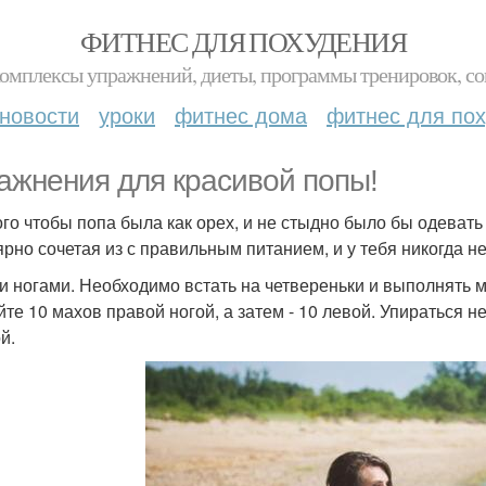
ФИТНЕС ДЛЯ ПОХУДЕНИЯ
комплексы упражнений, диеты, программы тренировок, со
новости
уроки
фитнес дома
фитнес для по
ажнения для красивой попы!
ого чтобы попа была как орех, и не стыдно было бы одеват
ярно сочетая из с правильным питанием, и у тебя никогда н
хи ногами. Необходимо встать на четвереньки и выполнять 
йте 10 махов правой ногой, а затем - 10 левой. Упираться н
й.