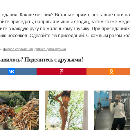
иседания. Как же без них? Встаньте прямо, поставьте ноги 
айте приседать, напрягая мышцы ягодиц, затем также мед
ите в каждую руку по маленькому грузику. При приседания
нию носочков. Сделайте 15 приседаний. С каждым разом ко
и:
фитнес упражнения
,
фитнес дома музыка
авилось? Поделитесь с друзьями!