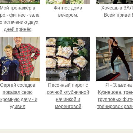
Мой тренажёр в
Фитнес дома
Хочешь в ЗА
ро - фитнес - зале
вечером.
Всем привет!
о истечению двух
дней принёс
ощутимый
результат.
Сергей соседов
Песочный пирог с
Я - Эльвина
показал свою
сочной клубничной
Кузнецова, тре
скромную дачу - и
начинкой и
групповых фит
удивил
меренговой
тренировок раз
поклонников.
шапочкой!
направлений