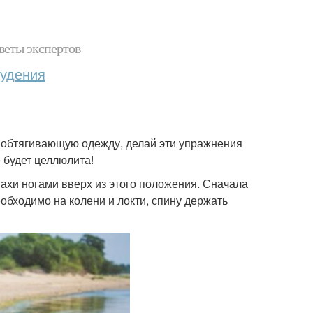
веты экспертов
худения
ь обтягивающую одежду, делай эти упражнения
е будет целлюлита!
махи ногами вверх из этого положения. Сначала
еобходимо на колени и локти, спину держать