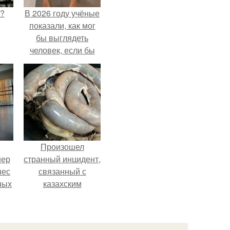
Л?
В 2026 году учёные
показали, как мог
бы выглядеть
человек, если бы
его тело
эволюционировало
специально для
выживания в
автокатастpoфах.
Произошел
нер
странный инцидент,
нес
связанный с
ных
казахским
.
деликатесом.