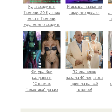
Куда сходить в
Я искала название
Тюмени. 20 Лучших
тому, что делаю.
аг
мест в Тюмени,
п
куда можно сходить
с маленьким
ребенком
Фигура Зои
"Степаненко
салданы в
пахала 40 лет, а эта
"Стражах
пришла на всё
Галактики" до сих
готовое!
пор вызывает
восхищение.