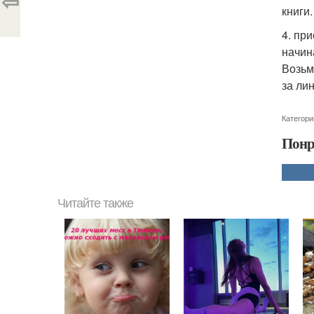
⇦
книги.
4. пр
начин
Возьм
за ли
Категори
Понр
Читайте также