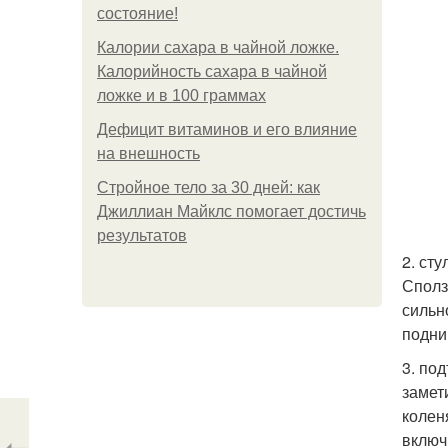
состояние!
Калории сахара в чайной ложке.
Калорийность сахара в чайной
ложке и в 100 граммах
Дефицит витаминов и его влияние
на внешность
Стройное тело за 30 дней: как
Джиллиан Майклс помогает достичь
результатов
2. ст
Сполз
сильн
подни
3. по
замет
колен
включ