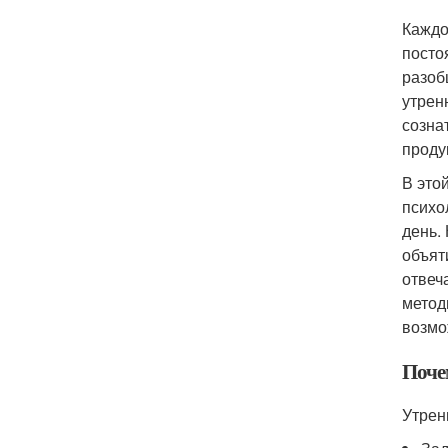
Каждо
посто
разоб
утрен
созна
проду
В это
психо
день.
объят
отвеч
метод
возмо
Поче
Утрен