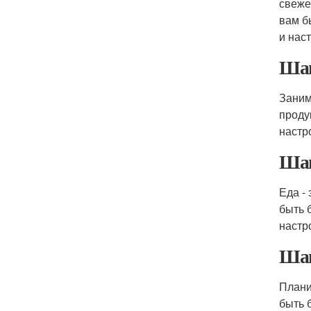
свеже
вам б
и нас
Шаг
Заним
проду
настр
Шаг
Еда -
быть 
настр
Шаг
Плани
быть 