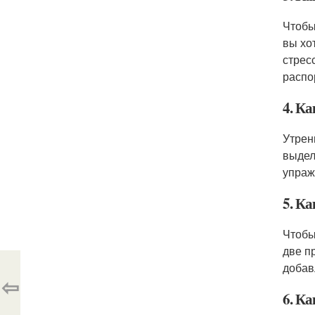
Чтобы
вы хо
стрес
распо
4. К
Утрен
выдел
упраж
5. К
Чтобы
две п
добав
⇦
6. К