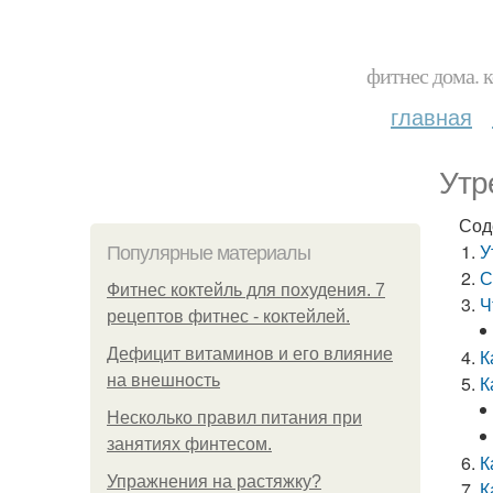
фитнес дома. 
главная
Утр
Сод
У
Популярные материалы
С
Фитнес коктейль для похудения. 7
Ч
рецептов фитнес - коктейлей.
Дефицит витаминов и его влияние
К
на внешность
К
Несколько правил питания при
занятиях финтесом.
К
Упражнения на растяжку?
К