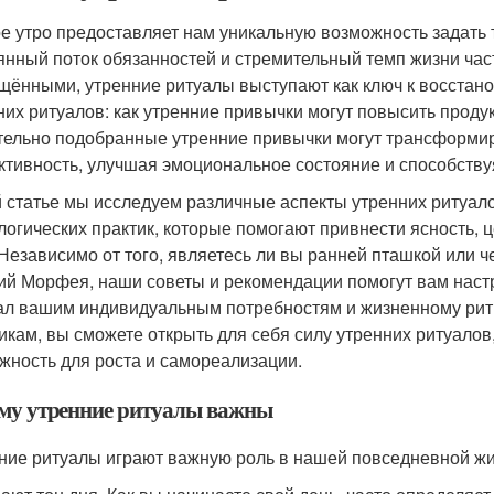
е утро предоставляет нам уникальную возможность задать т
янный поток обязанностей и стремительный темп жизни ча
щёнными, утренние ритуалы выступают как ключ к восстано
них ритуалов: как утренние привычки могут повысить продук
тельно подобранные утренние привычки могут трансформи
ктивность, улучшая эмоциональное состояние и способств
й статье мы исследуем различные аспекты утренних ритуал
логических практик, которые помогают привнести ясность, 
 Независимо от того, являетесь ли вы ранней пташкой или 
ий Морфея, наши советы и рекомендации помогут вам настро
ал вашим индивидуальным потребностям и жизненному рит
икам, вы сможете открыть для себя силу утренних ритуало
жность для роста и самореализации.
му утренние ритуалы важны
ние ритуалы играют важную роль в нашей повседневной жи