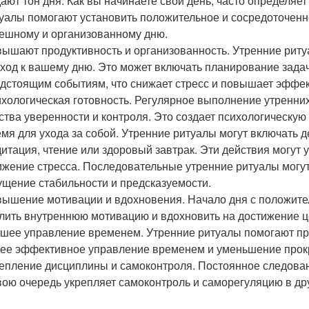
ают тон дня. Как вы начинаете свой день, часто определяет
уалы помогают установить положительное и сосредоточенно
ешному и организованному дню.
ышают продуктивность и организованность. Утренние риту
ход к вашему дню. Это может включать планирование задач
дстоящим событиям, что снижает стресс и повышает эффек
хологическая готовность. Регулярное выполнение утренни
ства уверенности и контроля. Это создает психологическую
мя для ухода за собой. Утренние ритуалы могут включать д
итация, чтение или здоровый завтрак. Эти действия могут 
жение стресса. Последовательные утренние ритуалы могут 
щение стабильности и предсказуемости.
ышение мотивации и вдохновения. Начало дня с положит
лить внутреннюю мотивацию и вдохновить на достижение ц
шее управление временем. Утренние ритуалы помогают пр
ее эффективное управление временем и уменьшение прок
епление дисциплины и самоконтроля. Постоянное следован
вою очередь укрепляет самоконтроль и саморегуляцию в дру