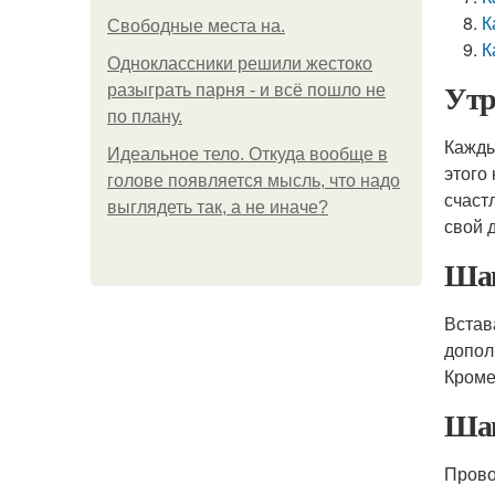
К
Свободные места на.
К
Одноклассники решили жестоко
Утр
разыграть парня - и всё пошло не
по плану.
Кажды
Идеальное тело. Откуда вообще в
этого
голове появляется мысль, что надо
счаст
выглядеть так, а не иначе?
свой 
Шаг
Встав
допол
Кроме
Шаг
Прово