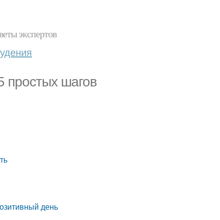
веты экспертов
худения
5 простых шагов
ть
позитивный день