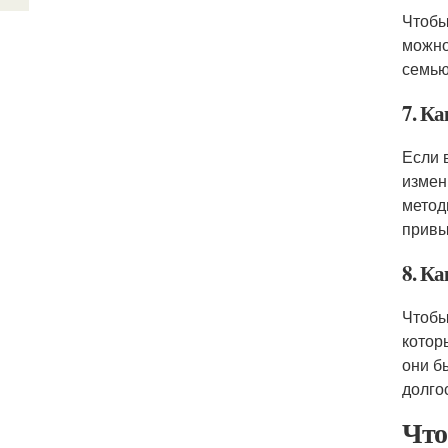
Чтобы
можно
семью
7. К
Если 
измен
метод
привы
8. К
Чтобы
котор
они б
долго
Что