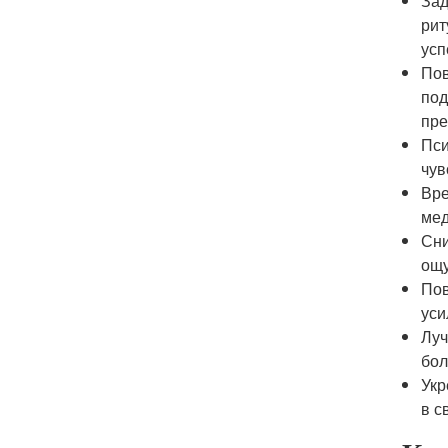
Зад
рит
усп
Пов
под
пре
Пси
чув
Вре
мед
Сни
ощу
Пов
уси
Луч
бол
Укр
в с