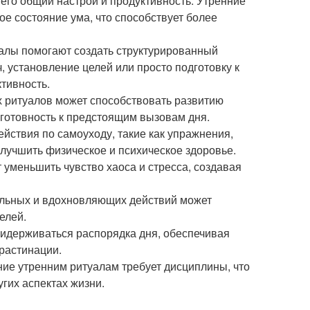
 его общий настрой и продуктивность. Утренние
е состояние ума, что способствует более
алы помогают создать структурированный
, установление целей или просто подготовку к
тивность.
х ритуалов может способствовать развитию
 готовность к предстоящим вызовам дня.
ействия по самоуходу, такие как упражнения,
улучшить физическое и психическое здоровье.
уменьшить чувство хаоса и стресса, создавая
ельных и вдохновляющих действий может
елей.
идерживаться распорядка дня, обеспечивая
растинации.
ие утренним ритуалам требует дисциплины, что
гих аспектах жизни.