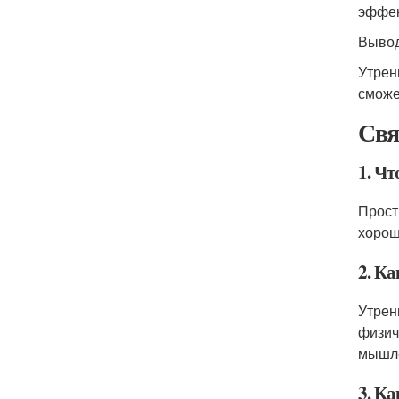
эффек
Выво
Утрен
сможе
Свя
1. Ч
Прост
хорош
2. К
Утрен
физич
мышле
3. К