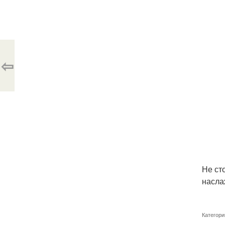
⇦
Не ст
насла
Категори