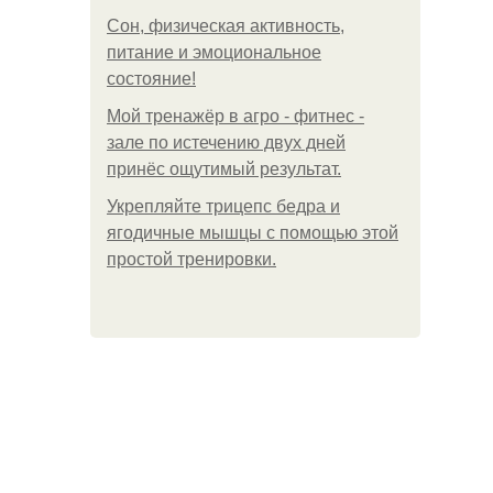
Сон, физическая активность,
питание и эмоциональное
состояние!
Мой тренажёр в агро - фитнес -
зале по истечению двух дней
принёс ощутимый результат.
Укрепляйте трицепс бедра и
ягодичные мышцы с помощью этой
простой тренировки.