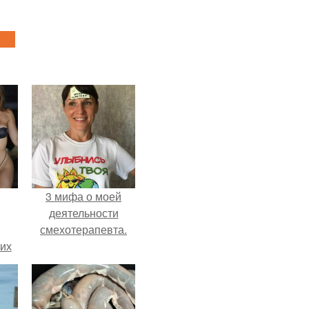
3 мифа о моей
деятельности
смехотерапевта.
сих
т