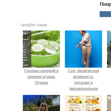
Понр
Читайте также
Сколько калорий в
Сон, физическая
свежем огурце.
активность,
Огурец
питание и
эмоциональное
состояние!