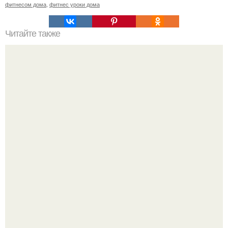
фитнесом дома
,
фитнес уроки дома
Читайте также
Как не стать "Жертвой Дивана" в праздники: простые
способы поддерживать физическую активность.