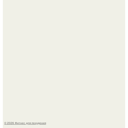
Хочешь в ЗАЛ? Всем привет!
Одноклассники решили жестоко разыграть парня - и всё
пошло не по плану.
© 2026 Фитнес для похудения