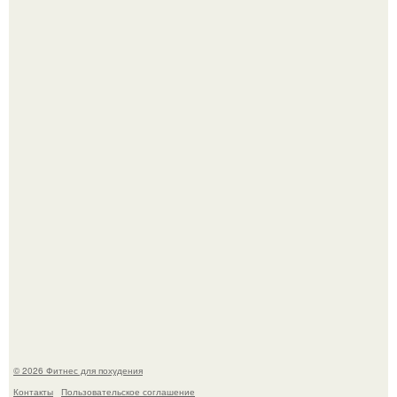
Тут даже мы не знаем, как комментировать.
Сергей соседов показал свою скромную дачу - и удивил
поклонников.
© 2026 Фитнес для похудения
Контакты
Пользовательское соглашение