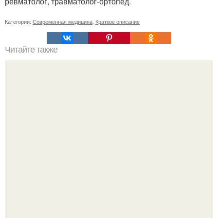
ревматолог, травматолог-ортопед.
Категории:
Современная медицина
,
Краткое описание
Читайте также
Плоскостной тренинг. Принцип плоскостного тренинга.