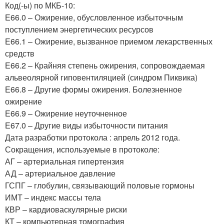
Код(-ы) по МКБ-10:
Е66.0 – Ожирение, обусловленное избыточным
поступлением энергетических ресурсов
Е66.1 – Ожирение, вызванное приемом лекарственных
средств
Е66.2 – Крайняя степень ожирения, сопровождаемая
альвеолярной гиповентиляцией (синдром Пиквика)
Е66.8 – Другие формы ожирения. Болезненное
ожирение
Е66.9 – Ожирение неуточненное
Е67.0 – Другие виды избыточности питания
Дата разработки протокола : апрель 2012 года.
Сокращения, используемые в протоколе:
АГ – артериальная гипертензия
АД – артериальное давление
ГСПГ – глобулин, связывающий половые гормоны
ИМТ – индекс массы тела
КВР – кардиоваскулярные риски
КТ – компьютерная томография