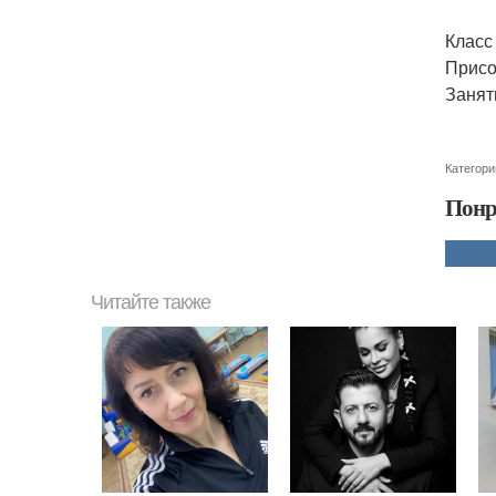
Класс
Присо
Занят
Категори
Понр
Читайте также