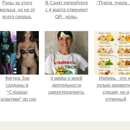
Рады за этого
В Санкт-петербурге
-"Пчела, пчела 
жильца, но не от
с 4 марта отменяют
всего сердца.
QR - коды.
Фигура Зои
3 мифа о моей
Имбирь - это 
салданы в
деятельности
только аромат
"Стражах
смехотерапевта.
специя, но и
Галактики" до сих
отличный
пор вызывает
ингредиент д
восхищение.
полезных напит
и блюд.