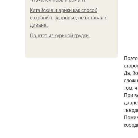
Китайские шарики как способ
сохранить здоровье, не вставая с
дивана.
Паштет из куриной грудки.
Поэто
сторо
Да, й
сложн
том, 
При в
давле
тверд
Помим
коорд