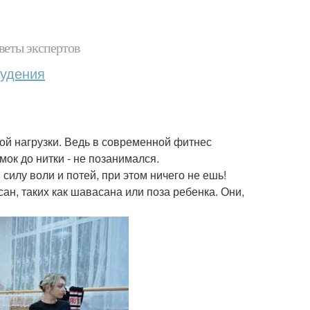
веты экспертов
худения
ской нагрузки. Ведь в современной фитнес
змок до нитки - не позанимался.
силу воли и потей, при этом ничего не ешь!
асан, таких как шавасана или поза ребенка. Они,