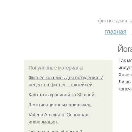
фитнес дома. 
главная
Йог
Так м
индуст
Популярные материалы
Хочеш
Фитнес коктейль для похудения. 7
Лишь в
рецептов фитнес - коктейлей.
конечн
Как стать красивой за 30 дней.
9 мотивационных привычек.
Valeria Ammirato. Основная
информация.
"Начался новый роман?