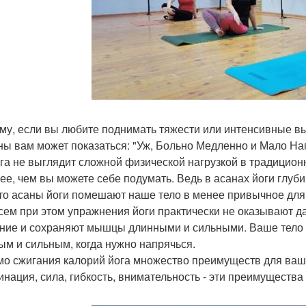
му, если вы любите поднимать тяжести или интенсивные вы
ны вам может показаться: "Уж, Больно Медленно и Мало Наг
ога не выглядит сложной физической нагрузкой в традицио
ее, чем вы можете себе подумать. Ведь в асанах йоги глу
что асаны йоги помешают наше тело в менее привычное для
сем при этом упражнения йоги практически не оказывают 
ние и сохраняют мышцы длинными и сильными. Ваше тело буд
ым и сильным, когда нужно напрячься.
о сжигания калорий йога множество преимуществ для ваше
инация, сила, гибкость, внимательность - эти преимущества 