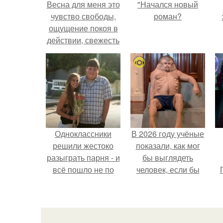
Весна для меня это
"Начался новый
чувство свободы,
роман?
ощущение покоя в
действии, свежесть
восприятия,
обновление, время
расцвета и запуска
нового.
Одноклассники
В 2026 году учёные
решили жестоко
показали, как мог
разыграть парня - и
бы выглядеть
всё пошло не по
человек, если бы
плану.
его тело
эволюционировало
специально для
выживания в