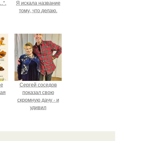
…".
Я искала название
тому, что делаю.
не
Сергей соседов
ная
показал свою
скромную дачу - и
удивил
ля
поклонников.
ков