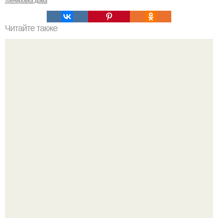
тренировка дома
Читайте также
Целевая аудитория фитнес-клуба. Как определить свою
целевую аудиторию: 11 основных параметров (
параметры составления портрета ЦА).