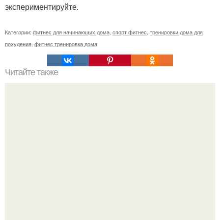
экспериментируйте.
Категории:
фитнес для начинающих дома
,
спорт фитнес
,
тренировки дома для
похудения
,
фитнес тренировка дома
Читайте также
Куда сходить в Тюмени. 20 Лучших мест в Тюмени, куда
можно сходить с маленьким ребенком