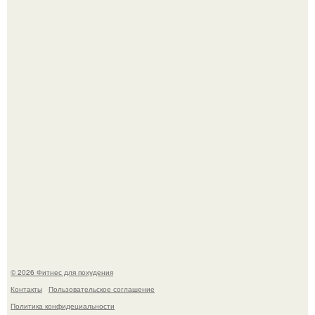
3 мифа о моей деятельности смехотерапевта.
Уральская Барби уехала заграницу, чтобы сделать себе
грудь мечты за 12, 5 тыс.
© 2026 Фитнес для похудения
Контакты
Пользовательское соглашение
Политика конфидециальности