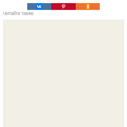
Читайте также
Интересные факты о тренажерном зале. 8 интересных
фактов из тренажерного зала.