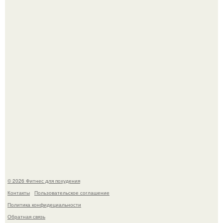
Сон, физическая активность, питание и эмоциональное
состояние!
Одноклассники решили жестоко разыграть парня - и всё
пошло не по плану.
© 2026 Фитнес для похудения
Контакты
Пользовательское соглашение
Политика конфидециальности
Обратная связь