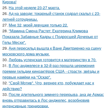
Кирова!
25.
На этой неделе 23-27 марта.
26.
Ад на заводе: токарный станок содрал скальп с 23-
летней сотрудницы.
27.
Мне 32, моей девушке только 22.
28.
"Мамина Смена Растет: Екатерина Климова
Показала Забавные Кадры с Подросшей Дочерью от
Гелы Месхи".
29.
Аня пересильд вышла к Ване Дмитриенко на сцену
московского дома музыки.
30.
Любовь успенская готовится к материнству в 70.
31.
В Лос-анджелесе в 32-й раз прошла церемония
премии гильдии киноактёров США - страсти, звёзды и
первые намёки на "Оскар".
32.
"Свой Мотив". Что, вернее кто, побуждает нас к
действию?
33.
После длительного зимнего перерыва, ана де Армас
вновь отправилась в Лос-анджелес, возобновив
интенсивные тренировки.