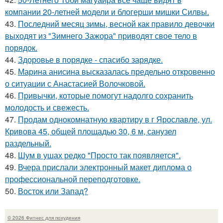
компании 20-летней модели и блогерши мишки Силвы.
43.
Последний месяц зимы, весной как правило девочки
выходят из "Зимнего Зажора" приводят свое тело в
порядок.
44.
Здоровье в порядке - спасибо зарядке.
45.
Марина анисина высказалась предельно откровенно
о ситуации с Анастасией Волочковой.
46.
Привычки, которые помогут надолго сохранить
молодость и свежесть.
47.
Продам однокомнатную квартиру в г Ярославле, ул.
Кривова 45, общей площадью 30, 6 м, санузел
раздельный.
48.
Шум в ушах редко "Просто так появляется".
49.
Вчера прислали электронный макет диплома о
профессиональной переподготовке.
50.
Восток или Запад?
© 2026 Фитнес для похудения