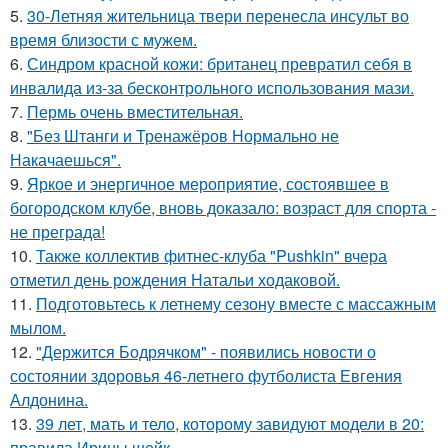
5.
30-Летняя жительница твери перенесла инсульт во
время близости с мужем.
6.
Синдром красной кожи: британец превратил себя в
инвалида из-за бесконтрольного использования мази.
7.
Пермь очень вместительная.
8.
"Без Штанги и Тренажёров Нормально не
Накачаешься".
9.
Яркое и энергичное мероприятие, состоявшее в
богородском клубе, вновь доказало: возраст для спорта -
не преграда!
10.
Также коллектив фитнес-клуба "Pushkin" вчера
отметил день рождения Натальи ходаковой.
11.
Подготовьтесь к летнему сезону вместе с массажным
мылом.
12.
"Держится Бодрячком" - появились новости о
состоянии здоровья 46-летнего футболиста Евгения
Алдонина.
13.
39 лет, мать и тело, которому завидуют модели в 20:
правила Ирины шейк.