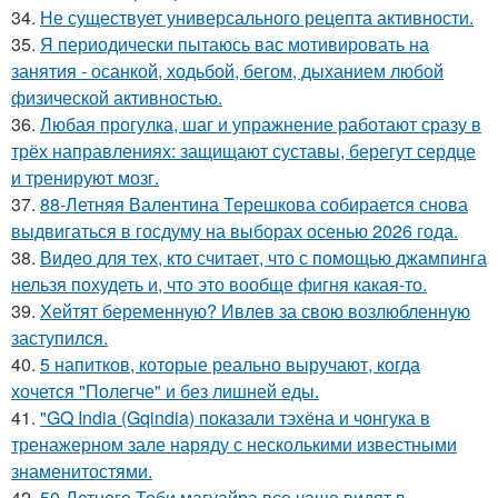
34.
Не существует универсального рецепта активности.
35.
Я периодически пытаюсь вас мотивировать на
занятия - осанкой, ходьбой, бегом, дыханием любой
физической активностью.
36.
Любая прогулка, шаг и упражнение работают сразу в
трёх направлениях: защищают суставы, берегут сердце
и тренируют мозг.
37.
88-Летняя Валентина Терешкова собирается снова
выдвигаться в госдуму на выборах осенью 2026 года.
38.
Видео для тех, кто считает, что с помощью джампинга
нельзя похудеть и, что это вообще фигня какая-то.
39.
Хейтят беременную? Ивлев за свою возлюбленную
заступился.
40.
5 напитков, которые реально выручают, когда
хочется "Полегче" и без лишней еды.
41.
"GQ India (Gqindia) показали тэхёна и чонгука в
тренажерном зале наряду с несколькими известными
знаменитостями.
42.
50-Летнего Тоби магуайра все чаще видят в