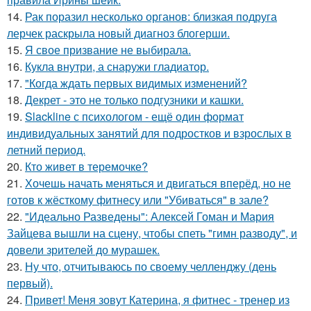
14.
Рак поразил несколько органов: близкая подруга
лерчек раскрыла новый диагноз блогерши.
15.
Я свое призвание не выбирала.
16.
Кукла внутри, а снаружи гладиатор.
17.
"Когда ждать первых видимых изменений?
18.
Декрет - это не только подгузники и кашки.
19.
Slackline с психологом - ещё один формат
индивидуальных занятий для подростков и взрослых в
летний период.
20.
Кто живет в теремочке?
21.
Хочешь начать меняться и двигаться вперёд, но не
готов к жёсткому фитнесу или "Убиваться" в зале?
22.
"Идеально Разведены": Алексей Гоман и Мария
Зайцева вышли на сцену, чтобы спеть "гимн разводу", и
довели зрителей до мурашек.
23.
Ну что, отчитываюсь по своему челленджу (день
первый).
24.
Привет! Меня зовут Катерина, я фитнес - тренер из