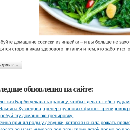
буйте домашние сосиски из индейки – и вы больше не захо
дятся сторонникам здорового питания и тем, кто заботится о
ь дальше →
ледние обновления на сайте:
льская Барби уехала заграницу, чтобы сделать себе грудь ме
 Эльвина Кузнецова, тренер групповых фитнес тренировок 
робуй эту домашнюю тренировку.
чина принял роды у девушки, которая начала рожать прямо
годетная мама умирала под плач своих детей прямо во вре