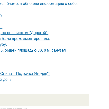
мся ближе, я обновлю информацию о себе.
и?
я.
, но не слишком "Дорогой".
а Бали прокомментировала.
убу.
5, общей площадью 30, 6 м, санузел
пина + Подкачка Ягодиц"!
х дочь.
казании обратной гиперссылки.