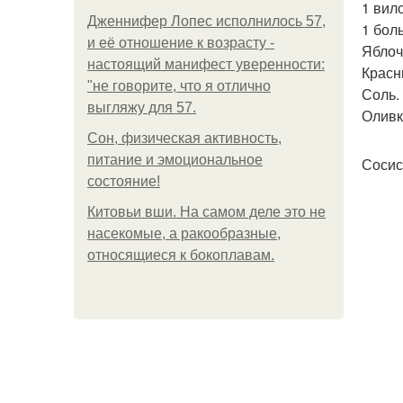
1 вило
Дженнифер Лопес исполнилось 57,
1 бол
и её отношение к возрасту -
Яблоч
настоящий манифест уверенности:
Красн
"не говорите, что я отлично
Соль.
выгляжу для 57.
Оливк
Сон, физическая активность,
питание и эмоциональное
Сосис
состояние!
Китовьи вши. На самом деле это не
насекомые, а ракообразные,
относящиеся к бокоплавам.