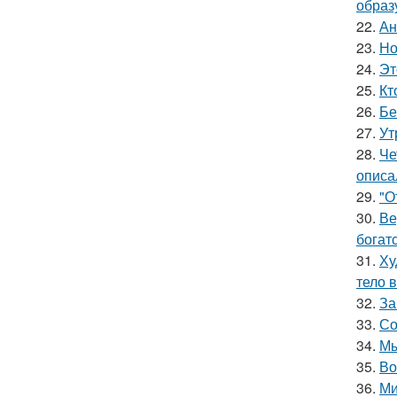
образ
22.
Ан
23.
Но
24.
Эт
25.
Кт
26.
Бе
27.
Ут
28.
Че
описа
29.
"О
30.
Ве
богат
31.
Ху
тело 
32.
За
33.
Со
34.
Мы
35.
Во
36.
Ми