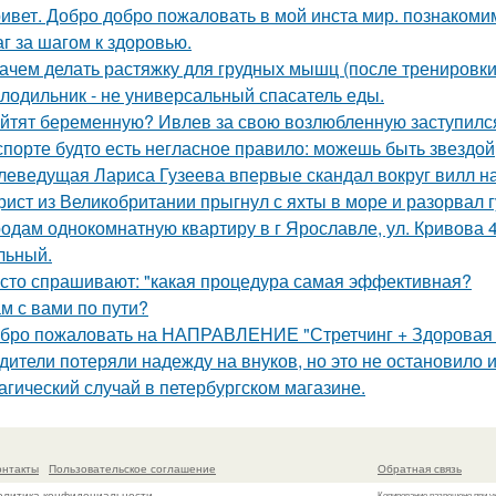
ивет. Добро добро пожаловать в мой инста мир. познакоми
г за шагом к здоровью.
Зачем делать растяжку для грудных мышц (после тренировк
лодильник - не универсальный спасатель еды.
йтят беременную? Ивлев за свою возлюбленную заступилс
спорте будто есть негласное правило: можешь быть звездой
леведущая Лариса Гузеева впервые скандал вокруг вилл н
рист из Великобритании прыгнул с яхты в море и разорвал г
одам однокомнатную квартиру в г Ярославле, ул. Кривова 4
льный.
сто спрашивают: "какая процедура самая эффективная?
м с вами по пути?
бро пожаловать на НАПРАВЛЕНИЕ "Стретчинг + Здоровая С
дители потеряли надежду на внуков, но это не остановило и
агический случай в петербургском магазине.
онтакты
Пользовательское соглашение
Обратная связь
олитика конфидециальности
Копирование разрешено при у