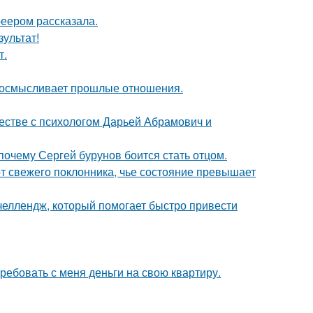
еером рассказала.
зультат!
т.
реосмысливает прошлые отношения.
честве с психологом Дарьей Абрамович и
почему Сергей бурунов боится стать отцом.
 свежего поклонника, чье состояние превышает
 челлендж, который помогает быстро привести
ребовать с меня деньги на свою квартиру.