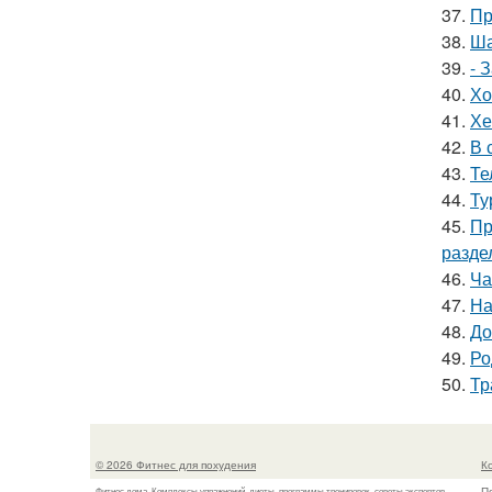
37.
Пр
38.
Ша
39.
- 
40.
Хо
41.
Хе
42.
В 
43.
Те
44.
Ту
45.
Пр
разде
46.
Ча
47.
На
48.
До
49.
Ро
50.
Тр
© 2026 Фитнес для похудения
К
П
Фитнес дома. Комплексы упражнений, диеты, программы тренировок, советы экспертов