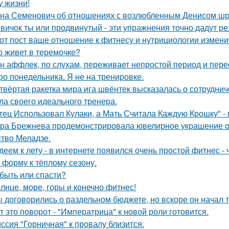
у жизни!
на Семенович об отношениях с возлюбленным Денисом шр
вичок ты или продвинутый - эти упражнения точно дадут ре
от пост ваше отношение к фитнесу и нутрициологии измени
о живет в теремочке?
н аффлек, по слухам, переживает непростой период и пе
ро понедельника. Я не на тренировке.
твёртая ракетка мира ига швёнтек высказалась о сотрудни
ла своего идеального тренера.
тец Использовал Кулаки, а Мать Считала Каждую Крошку" - 
ра Брежнева продемонстрировала ювелирное украшение от
ство Меладзе.
деем к лету - в интернете появился очень простой фитнес -
в форму к тёплому сезону.
быть или спасти?
лнце, море, горы и конечно фитнес!
 договорились о раздельном бюджете, но вскоре он начал т
т это поворот - "Императрица" к новой роли готовится.
ссия "Горничная" к провалу близится.