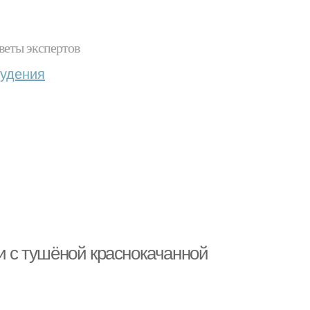
веты экспертов
худения
ки с тушёной краснокачанной