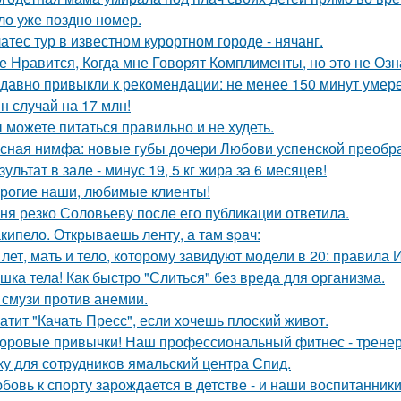
ло уже поздно номер.
атес тур в известном курортном городе - нячанг.
е Нравится, Когда мне Говорят Комплименты, но это не Озна
давно привыкли к рекомендации: не менее 150 минут умере
н случай на 17 млн!
 можете питаться правильно и не худеть.
сная нимфа: новые губы дочери Любови успенской преобра
зультат в зале - минус 19, 5 кг жира за 6 месяцев!
рогие наши, любимые клиенты!
ня резко Соловьеву после его публикации ответила.
кипело. Открываешь ленту, а там spaч:
 лет, мать и тело, которому завидуют модели в 20: правила
шка тела! Как быстро "Слиться" без вреда для организма.
 смузи против анемии.
атит "Качать Пресс", если хочешь плоский живот.
оровые привычки! Наш профессиональный фитнес - тренер
ку для сотрудников ямальский центра Спид.
бовь к спорту зарождается в детстве - и наши воспитанник