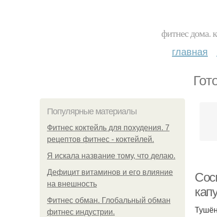
фитнес дома. 
главная
Гот
Популярные материалы
Фитнес коктейль для похудения. 7
рецептов фитнес - коктейлей.
Я искала название тому, что делаю.
Дефицит витаминов и его влияние
Сос
на внешность
капу
Фитнес обман. Глобальный обман
Тушён
фитнес индустрии.