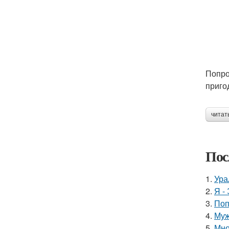
Попро
приго
читат
Пос
1.
Ура
2.
Я -
3.
Поп
4.
Муж
5.
Мно