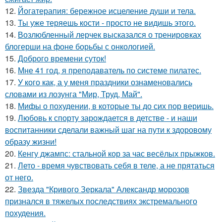
12.
Йогатерапия: бережное исцеление души и тела.
13.
Ты уже теряешь кости - просто не видишь этого.
14.
Возлюбленный лерчек высказался о тренировках
блогерши на фоне борьбы с онкологией.
15.
Доброго времени суток!
16.
Мне 41 год, я преподаватель по системе пилатес.
17.
У кого как, а у меня праздники ознаменовались
словами из лозунга "Мир, Труд, Май".
18.
Мифы о похудении, в которые ты до сих пор веришь.
19.
Любовь к спорту зарождается в детстве - и наши
воспитанники сделали важный шаг на пути к здоровому
образу жизни!
20.
Кенгу джампс: стальной кор за час весёлых прыжков.
21.
Лето - время чувствовать себя в теле, а не прятаться
от него.
22.
Звезда "Кривого Зеркала" Александр морозов
признался в тяжелых последствиях экстремального
похудения.