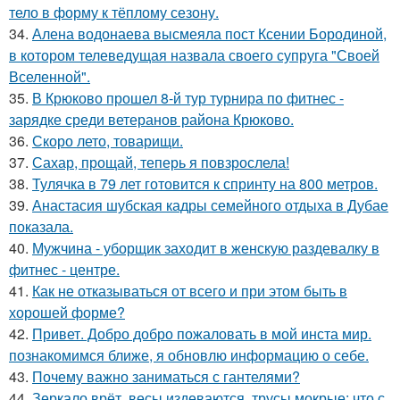
тело в форму к тёплому сезону.
34.
Алена водонаева высмеяла пост Ксении Бородиной,
в котором телеведущая назвала своего супруга "Своей
Вселенной".
35.
В Крюково прошел 8-й тур турнира по фитнес -
зарядке среди ветеранов района Крюково.
36.
Скоро лето, товарищи.
37.
Сахар, прощай, теперь я повзрослела!
38.
Тулячка в 79 лет готовится к спринту на 800 метров.
39.
Анастасия шубская кадры семейного отдыха в Дубае
показала.
40.
Мужчина - уборщик заходит в женскую раздевалку в
фитнес - центре.
41.
Как не отказываться от всего и при этом быть в
хорошей форме?
42.
Привет. Добро добро пожаловать в мой инста мир.
познакомимся ближе, я обновлю информацию о себе.
43.
Почему важно заниматься с гантелями?
44.
Зеркало врёт, весы издеваются, трусы мокрые: что с