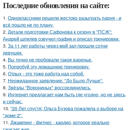
Последние обновления на сайте:
1.
Одноклассники решили жестоко разыграть парня - и
всё пошло не по плану.
2.
Детали подготовки Сафонова к сезону в "ПСЖ":
Андрей шпилев озвучил график и описал тренировки.
3.
За 11 лет работы через мой зал прошли сотни
девушек.
4.
Вы точно не пробовали такое варенье.
5.
Попробуй эту домашнюю тренировку.
6.
Отдых - это тоже работа над собой.
7.
Неожиданное заявление: "До Было Лучше".
8.
Звёзды "Ворониных" воссоединились.
9.
Интернет предлагает нам быть где угодно, но не здесь
и сейчас.
10.
"20 Лет спустя: Ольга Бузова пожалела о выборе на
"доме-2".
11.
Джампинг - фитнес - кардио, которое реально
сжигает жир.