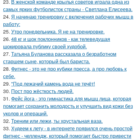
23.
В женской команде крылья советов играла одна из
самых ярких футболисток страны - Светлана Елисеева.
24.
Я начинаю тренировку с включения рабочих мышц в
работу:
25.
Утро понедельника. Я не на тренировке.
26.
48 кг и шок поклонников - как телеведущая
шокировала публику своей худобой.
27.
Татьяна Буланова рассказала о безработном
старшем сыне, который был бариста.
28.
Фитнес - это не про кубики пресса, а про любовь к
себе.
29.
"Под лежачий камень вода не течёт!
30.
Пост про жёсткость людей.
31.
Фейс йога - это гимнастика для мышц лица, которая
помогает сохранить молодость и улучшить вид кожи без
уколов и операций.
32.
Треним или лежи, ты хрустальная ваза.
33.
Худеем к лету - в интернете появился очень простой
фитнес - челлендж, который помогает быстро привести