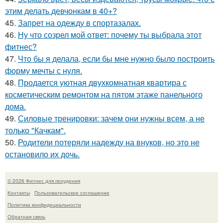
этим делать девчонкам в 40+?
45.
Запрет на одежду в спортазалах.
46.
Ну что созрел мой ответ: почему ты выбрала этот
фитнес?
47.
Что бы я делала, если бы мне нужно было построить
форму мечты с нуля.
48.
Продается уютная двухкомнатная квартира с
косметическим ремонтом на пятом этаже панельного
дома.
49.
Силовые тренировки: зачем они нужны всем, а не
только "Качкам".
50.
Родители потеряли надежду на внуков, но это не
остановило их дочь.
© 2026 Фитнес для похудения
Контакты
Пользовательское соглашение
Политика конфидециальности
Обратная связь