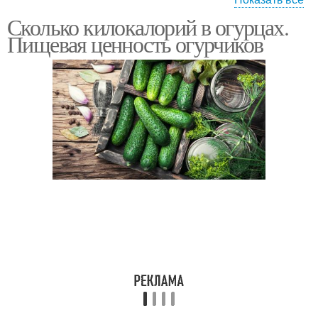
Сколько килокалорий в огурцах.
Калории в огурцах
Калории в капусте
Пищевая ценность огурчиков
Калории в свежем
помидоре