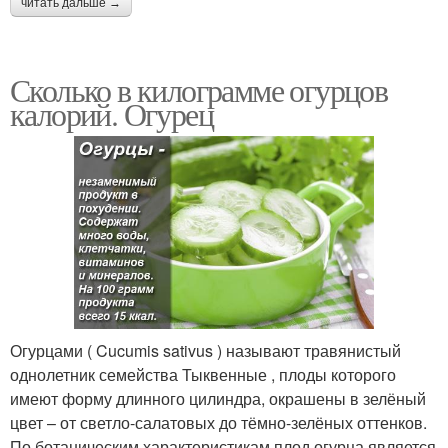
читать дальше →
Сколько в килограмме огурцов
калорий. Огурец
Огурцами ( Cucumis sativus ) называют травянистый
однолетник семейства Тыквенные , плоды которого
имеют форму длинного цилиндра, окрашены в зелёный
цвет – от светло-салатовых до тёмно-зелёных оттенков.
По ботаническим характеристикам плод огурца является