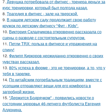
7.
Девушка потребовала от фитнес - тренера деньги за
курс тренировки, который был полгода назад.
8.
Трагедия в фитнес - зале на тверской.
9.
В нашем детском саду продолжает свою работу
кружок по детскому фитнесу "Фит - Kids".
10.
Виктория Складчикова откровенно рассказала со
сцены о разводе с состоятельным супругом.
11.
Петли TRX: польза в фитнесе и упражнения на
спину!
12.
Филипп Киркоров неожиданно откровенно о своих
чувствах рассказал.
13.
80% успеха в форме - это не тренировки, а то, что у
тебя в тарелке.
14.
По китайским погребальным традициям, вместе с
усопшим отправляют вещи для его комфорта в
загробной жизни.
15.
"Держится Бодрячком" - появились новости о
состоянии здоровья 46-летнего футболиста Евгения
Алдонина.