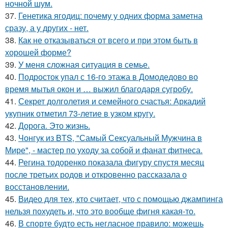
ночной шум.
37.
Генетика ягодиц: почему у одних форма заметна
сразу, а у других - нет.
38.
Как не отказываться от всего и при этом быть в
хорошей форме?
39.
У меня сложная ситуация в семье.
40.
Подросток упал с 16-го этажа в Домодедово во
время мытья окон и … выжил благодаря сугробу.
41.
Секрет долголетия и семейного счастья: Аркадий
укупник отметил 73-летие в узком кругу.
42.
Дорога. Это жизнь.
43.
Чонгук из BTS, "Самый Сексуальный Мужчина в
Мире", - мастер по уходу за собой и фанат фитнеса.
44.
Регина тодоренко показала фигуру спустя месяц
после третьих родов и откровенно рассказала о
восстановлении.
45.
Видео для тех, кто считает, что с помощью джампинга
нельзя похудеть и, что это вообще фигня какая-то.
46.
В спорте будто есть негласное правило: можешь