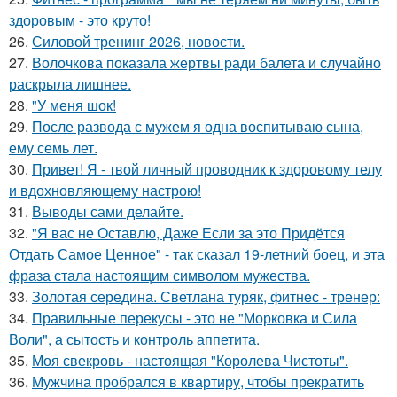
здоровым - это круто!
26.
Силовой тренинг 2026, новости.
27.
Волочкова показала жертвы ради балета и случайно
раскрыла лишнее.
28.
"У меня шок!
29.
После развода с мужем я одна воспитываю сына,
ему семь лет.
30.
Привет! Я - твой личный проводник к здоровому телу
и вдохновляющему настрою!
31.
Выводы сами делайте.
32.
"Я вас не Оставлю, Даже Если за это Придётся
Отдать Самое Ценное" - так сказал 19-летний боец, и эта
фраза стала настоящим символом мужества.
33.
Золотая середина. Светлана туряк, фитнес - тренер:
34.
Правильные перекусы - это не "Морковка и Сила
Воли", а сытость и контроль аппетита.
35.
Моя свекровь - настоящая "Королева Чистоты".
36.
Мужчина пробрался в квартиру, чтобы прекратить