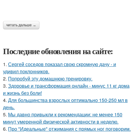
читать дальше →
Последние обновления на сайте:
1.
Сергей соседов показал свою скромную дачу - и
удивил поклонников.
2.
Попробуй эту домашнюю тренировку.
3.
Здоровье и трансформация онлайн - минус 11 кг дома
и жизнь без боли!
4.
Для большинства взрослых оптимально 150-250 мл в
день.
5.
Мы давно привыкли к рекомендации: не менее 150
минут умеренной физической активности в неделю.
6.
Про "Идеальные" отжимания с прямых ног поговорим.