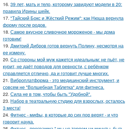
16.
39 лет, мать и тело, которому завидуют модели в 20:
правила Ирины шейк.
17.
"Тайский Бокс и Жёсткий Режим": как Нюша вернула
форму после родов.
18.
Самое вкусное сливочное мороженое - мы дома
готовим!
19.
Дмитрий Дибров готов вернуть Полину, несмотря на
ее измену.
20.
Со стороны мой муж кажется идеальным: не пьёт, не
курит, не даёт поводов для ревности, с ребёнком
справляется отлично, да и готовит лучше многих.
21.
Виброплатформа - это медицинский инструмент, и
совсем не "Волшебная Таблетка" для фитнеса.
22.
Сила не в том, чтобы быть "Удобной".
23.
Набор в театральную студию для взрослых, осталось
3 места!
24.
Фитнес - мифы, в которые до сих пор верят - и что
говорит наука.
25.
Фитнес - программа " мы не теряем ни минуты, быть