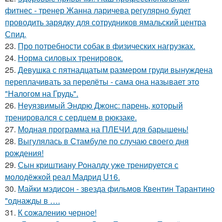
фитнес - тренер Жанна ларичева регулярно будет
проводить зарядку для сотрудников ямальский центра
Спид.
23.
Про потребности собак в физических нагрузках.
24.
Норма силовых тренировок.
25.
Девушка с пятнадцатым размером груди вынуждена
переплачивать за перелёты - сама она называет это
"Налогом на Грудь".
26.
Неуязвимый Эндрю Джонс: парень, который
тренировался с сердцем в рюкзаке.
27.
Модная программа на ПЛЕЧИ для барышень!
28.
Выгулялась в Стамбуле по случаю своего дня
рождения!
29.
Сын криштиану Роналду уже тренируется с
молодёжкой реал Мадрид U16.
30.
Майки мэдисон - звезда фильмов Квентин Тарантино
"однажды в ….
31.
К сожалению черное!