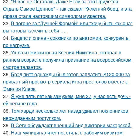
32.
"Я вас не Оставлю, Даже Если за это Придётся
Отдать Самое Ценное" - так сказал 19-летний боец, и эта
фраза стала настоящим символом мужества.
33.
В погоне за "Лучшей Формой" или "хочу быть как она"
вы готовы калечить себя ….
34.
Бицепс и спина - союзники по анатомии, конкуренты
по нагрузке.
35.
Ушла из жизни юная Ксения Никитина, которая в
раннем возрасте получила признание на всероссийском
смотре талантов.
36.
Брэд питт однажды был готов заплатить $120 000 за
приватный просмотр сериала игра престолов вместе с
Эмилия Кларк.
37.
Я уже пять лет как замужем, мне 27, у нас есть дочь -
ей четыре года.
38.
Том харди несколько лет назад удивил поклонников
неожиданным поступком.
39.
В Сети обсуждают внешний вид виктории макарской.
40.
Наш муниципалитет посетила с рабочим визитом