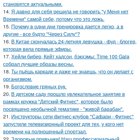
становятся актуальными.
14.
Я давно для себя решила не говорить "у Меня нет
Времени" самой себе, потому что это ложь.
15.
Почему в одни дни тренировка дается легко, а в
другие - все будто "Через Силу"?
16.
В Китае скончалась 24-летняя девушка - фуд - блогер,
которая вела прямые эфиры.
17.
Хейли бибер, Кейт хадсон, бэкхэмы: Time 100 Gala
собрал лучшие образы весны.
18.
Ты пьёшь каркаде и даже не знаешь, что он делает с
организмом.
19.
Богословие гряных рук.
20.
В детском саду прошло увлекательное занятие в
рамках кружка "Детский Фитнес", которое было
посвящено необычной тематике - "живой барабан".
21.
Инструкторы сети фитнес-клубов "Сафари - Фитнес"
запустили телевизионный проект для тех, у кого нет
времени на полноценный спортзал.
22.
Здоровые привычки! Наш профессиональный