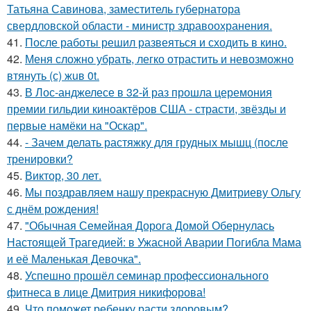
Татьяна Савинова, заместитель губернатора
свердловской области - министр здравоохранения.
41.
После работы решил развеяться и сходить в кино.
42.
Меня сложно убрать, легко отрастить и невозможно
втянуть (с) жuв 0t.
43.
В Лос-анджелесе в 32-й раз прошла церемония
премии гильдии киноактёров США - страсти, звёзды и
первые намёки на "Оскар".
44.
- Зачем делать растяжку для грудных мышц (после
тренировки?
45.
Виктор, 30 лет.
46.
Мы поздравляем нашу прекрасную Дмитриеву Ольгу
с днём рождения!
47.
"Обычная Семейная Дорога Домой Обернулась
Настоящей Трагедией: в Ужасной Аварии Погибла Мама
и её Маленькая Девочка".
48.
Успешно прошёл семинар профессионального
фитнеса в лице Дмитрия никифорова!
49.
Что поможет ребенку расти здоровым?