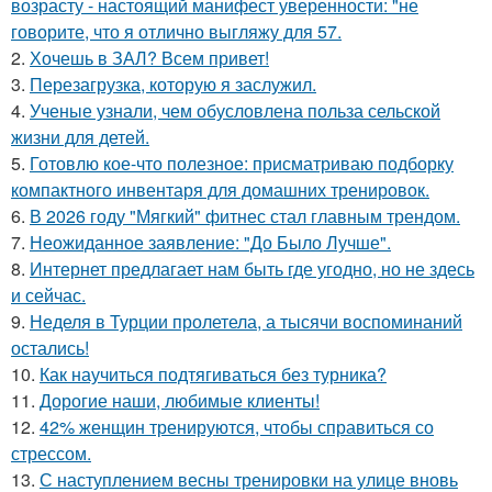
возрасту - настоящий манифест уверенности: "не
говорите, что я отлично выгляжу для 57.
2.
Хочешь в ЗАЛ? Всем привет!
3.
Перезагрузка, которую я заслужил.
4.
Ученые узнали, чем обусловлена польза сельской
жизни для детей.
5.
Готовлю кое-что полезное: присматриваю подборку
компактного инвентаря для домашних тренировок.
6.
В 2026 году "Мягкий" фитнес стал главным трендом.
7.
Неожиданное заявление: "До Было Лучше".
8.
Интернет предлагает нам быть где угодно, но не здесь
и сейчас.
9.
Неделя в Турции пролетела, а тысячи воспоминаний
остались!
10.
Как научиться подтягиваться без турника?
11.
Дорогие наши, любимые клиенты!
12.
42% женщин тренируются, чтобы справиться со
стрессом.
13.
С наступлением весны тренировки на улице вновь