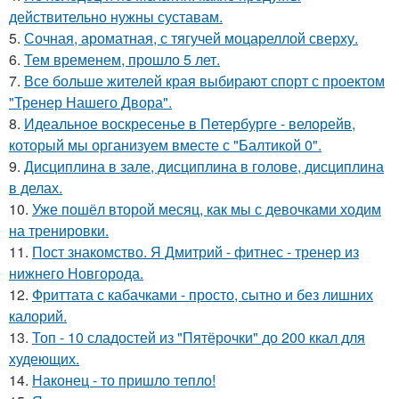
действительно нужны суставам.
5.
Сочная, ароматная, с тягучей моцареллой сверху.
6.
Тем временем, прошло 5 лет.
7.
Все больше жителей края выбирают спорт с проектом
"Тренер Нашего Двора".
8.
Идеальное воскресенье в Петербурге - велорейв,
который мы организуем вместе с "Балтикой 0".
9.
Дисциплина в зале, дисциплина в голове, дисциплина
в делах.
10.
Уже пошёл второй месяц, как мы с девочками ходим
на тренировки.
11.
Пост знакомство. Я Дмитрий - фитнес - тренер из
нижнего Новгорода.
12.
Фриттата с кабачками - просто, сытно и без лишних
калорий.
13.
Топ - 10 сладостей из "Пятёрочки" до 200 ккал для
худеющих.
14.
Наконец - то пришло тепло!