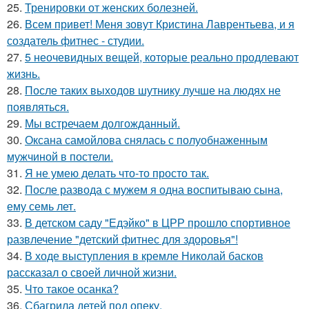
25.
Тренировки от женских болезней.
26.
Всем привет! Меня зовут Кристина Лаврентьева, и я
создатель фитнес - студии.
27.
5 неочевидных вещей, которые реально продлевают
жизнь.
28.
После таких выходов шутнику лучше на людях не
появляться.
29.
Мы встречаем долгожданный.
30.
Оксана самойлова снялась с полуобнаженным
мужчиной в постели.
31.
Я не умею делать что-то просто так.
32.
После развода с мужем я одна воспитываю сына,
ему семь лет.
33.
В детском саду "Едэйко" в ЦРР прошло спортивное
развлечение "детский фитнес для здоровья"!
34.
В ходе выступления в кремле Николай басков
рассказал о своей личной жизни.
35.
Что такое осанка?
36.
Сбагрила детей под опеку.