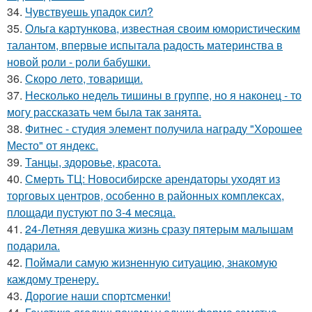
34.
Чувствуешь упадок сил?
35.
Ольга картункова, известная своим юмористическим
талантом, впервые испытала радость материнства в
новой роли - роли бабушки.
36.
Скоро лето, товарищи.
37.
Несколько недель тишины в группе, но я наконец - то
могу рассказать чем была так занята.
38.
Фитнес - студия элемент получила награду "Хорошее
Место" от яндекс.
39.
Танцы, здоровье, красота.
40.
Смерть ТЦ: Новосибирске арендаторы уходят из
торговых центров, особенно в районных комплексах,
площади пустуют по 3-4 месяца.
41.
24-Летняя девушка жизнь сразу пятерым малышам
подарила.
42.
Поймали самую жизненную ситуацию, знакомую
каждому тренеру.
43.
Дорогие наши спортсменки!