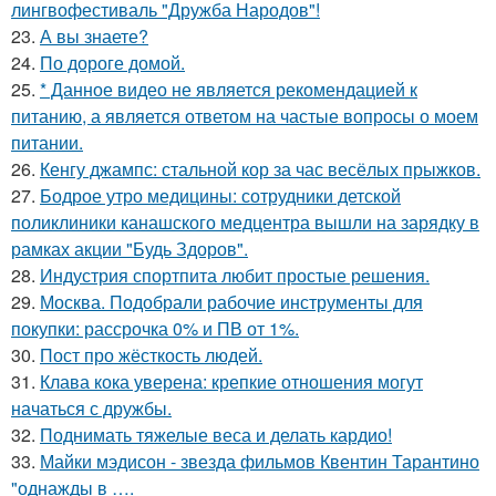
лингвофестиваль "Дружба Народов"!
23.
А вы знаете?
24.
По дороге домой.
25.
* Данное видео не является рекомендацией к
питанию, а является ответом на частые вопросы о моем
питании.
26.
Кенгу джампс: стальной кор за час весёлых прыжков.
27.
Бодрое утро медицины: сотрудники детской
поликлиники канашского медцентра вышли на зарядку в
рамках акции "Будь Здоров".
28.
Индустрия спортпита любит простые решения.
29.
Москва. Подобрали рабочие инструменты для
покупки: рассрочка 0% и ПВ от 1%.
30.
Пост про жёсткость людей.
31.
Клава кока уверена: крепкие отношения могут
начаться с дружбы.
32.
Поднимать тяжелые веса и делать кардио!
33.
Майки мэдисон - звезда фильмов Квентин Тарантино
"однажды в ….