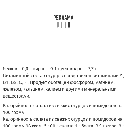
белков – 0,9 г;жиров – 0,1 г;углеводов – 2,7 г.
Витаминный состав огурцов представлен витаминами А,
В1, В2, С, Р. Продукт обогащен фосфором, магнием,
железом, кальцием, калием и другими минеральными
веществами.
Калорийность салата из свежих огурцов и помидоров на
100 грамм
Калорийность салата из свежих огурцов и помидоров на
100 грамм 96 ккал. В 100 г салата 1 г белка, 8,9 г жира, 3 г