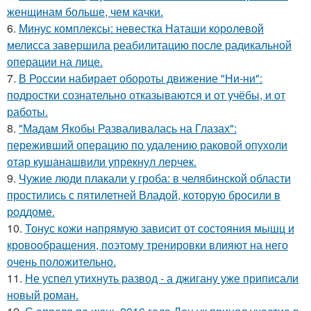
женщинам больше, чем качки.
6.
Минус комплексы: невестка Наташи королевой
мелисса завершила реабилитацию после радикальной
операции на лице.
7.
В России набирает обороты движение "Ни-ни":
подростки сознательно отказываются и от учёбы, и от
работы.
8.
"Мадам Якобы Разваливалась на Глазах":
переживший операцию по удалению раковой опухоли
отар кушанашвили упрекнул лерчек.
9.
Чужие люди плакали у гроба: в челябинской области
простились с пятилетней Владой, которую бросили в
роддоме.
10.
Тонус кожи напрямую зависит от состояния мышц и
кровообращения, поэтому тренировки влияют на него
очень положительно.
11.
Не успел утихнуть развод - а джигану уже приписали
новый роман.