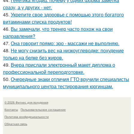
44.
Генетика ягодиц: почему у одних форма заметна
сразу, а у других - нет.
45.
Укрепите свое здоровье с помощью этого богатого
витаминами списка продуктов!
46.
Вы замечали, что тренер часто похож на свои
направления?
47.
Она говорит прямо: эро - массажи не выполняю.
48.
Не могу снизить вес на низкоуглеводке: похудение
только на белке без жиров.
49.
Вчера прислали электронный макет диплома о
профессиональной переподготовке.
50.
Очередные знаки отличия ГТО вручили специалисты
муниципального центра тестирования юргинцам.
© 2026 Фитнес для похудения
Контакты
Пользовательское соглашение
Политика конфидециальности
Обратная связь