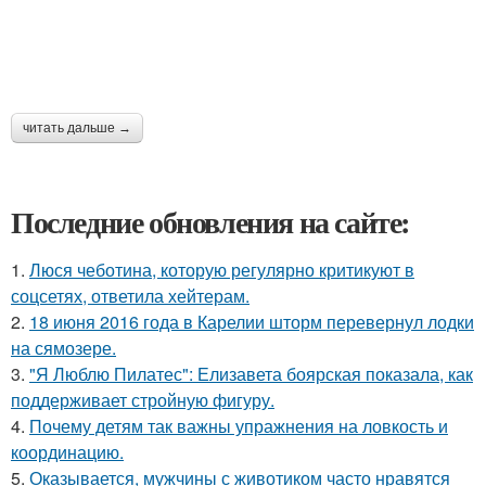
читать дальше →
Последние обновления на сайте:
1.
Люся чеботина, которую регулярно критикуют в
соцсетях, ответила хейтерам.
2.
18 июня 2016 года в Карелии шторм перевернул лодки
на сямозере.
3.
"Я Люблю Пилатес": Елизавета боярская показала, как
поддерживает стройную фигуру.
4.
Почему детям так важны упражнения на ловкость и
координацию.
5.
Оказывается, мужчины с животиком часто нравятся