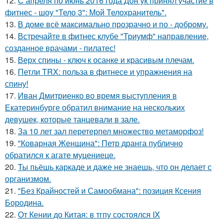
12.
С апреля по июнь 2016 года Дон ук принял участие в
фитнес - шоу "Тело 3": Мой Телохранитель".
13.
В доме всё максимально прозрачно и по - доброму.
14.
Встречайте в фитнес клубе "Триумф" направление,
созданное врачами - пилатес!
15.
Верх спины - ключ к осанке и красивым плечам.
16.
Петли TRX: польза в фитнесе и упражнения на
спину!
17.
Иван Дмитриенко во время выступления в
Екатеринбурге обратил внимание на нескольких
девушек, которые танцевали в зале.
18.
За 10 лет зал перетерпел множество метаморфоз!
19.
"Коварная Женщина": Петр дранга публично
обратился к агате муцениеце.
20.
Ты пьёшь каркаде и даже не знаешь, что он делает с
организмом.
21.
"Без Крайностей и Самообмана": позиция Ксения
Бородина.
22.
От Кении до Китая: в тгпу состоялся IX