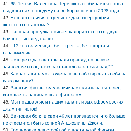
41.
88-Летняя Валентина Терешкова собирается снова
выдвигаться в госдуму на выборах осенью 2026 года.
42.
Есть ли отличия в тренинге для гипертрофии
женского организма?
43.
Часовая прогулка сжигает калории всего от двух
блинов, - исследование.
44.
- 13 кг за 4 месяца - без стресса, без спорта и
ограничений.
45.
Четыре года они скрывали правду, но резкое
заявление в соцсетях расставило все точки над "i".
46.
Как заставить мозг худеть (и не саботировать себя на
каждом шагу?
47.
Занятия фитнесом увеличивает жизнь на пять лет,
которые ты занимаешься фитнесом.
48.
Мы поздравляем наших талантливых ефремовских
джампингисток!
49.
Виктория боня в свои 46 лет признается, что больше
не стремится быть копией Анджелины Джоли.
50.
Тренировки для стройной и подтянутой фигуры,