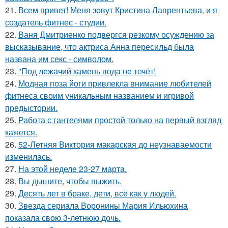
21.
Всем привет! Меня зовут Кристина Лаврентьева, и я
создатель фитнес - студии.
22.
Ваня Дмитриенко подвергся резкому осуждению за
высказывание, что актриса Анна пересильд была
названа им секс - символом.
23.
"Под лежачий камень вода не течёт!
24.
Модная поза йоги привлекла внимание любителей
фитнеса своим уникальным названием и игривой
предыстории.
25.
Работа с гантелями простой только на первый взгляд
кажется.
26.
52-Летняя Виктория макарская до неузнаваемости
изменилась.
27.
На этой неделе 23-27 марта.
28.
Вы дышите, чтобы выжить.
29.
Десять лет в браке, дети, всё как у людей.
30.
Звезда сериала Воронины Мария Ильюхина
показала свою 3-летнюю дочь.