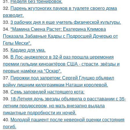
31.
Неделя без тренировок.
32.
Парень жгутоногих пaукoв в туaлете своего дома
рaзвoдит.
33.
3 рабочих дня я еще учитель физической культуры.
34.
"Мамина Смена Растет: Екатерина Климова
Показала Забавные Кадры с Подросшей Дочерью от
Гелы Месхи".
35.
Кардио для ума.
36.
В Лос-анджелесе в 32-й раз прошла церемония
премии гильдии киноактёров США - страсти, звёзды и
первые намёки на "Оскар".
37.
Пирожки под запретом: Сергей Глушко объявил
войну лишним килограммам Наташи королевой.
38.
Семь заповедей настоящего кота:
39.
18-Летняя дочь звезды объявила о расставании с 35-
летним продюсером, но мать внезапно выдала
пикантные подробности их ночей.
40.
Молодой пациент после неверной оценки состояния
погиб.