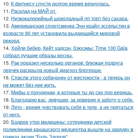
10.
К фитнесу спустя долгое время вернулась.
11.
Расклад на МАЙ от.
12.
Низкокалорийный шоколадный пп торт без сахара.
13.
Американская спортсменка Энн крайл эссельстин в
возрасте 90 лет установила выдающийся мировой
рекорд.
14.
Хейли бибер, Кейт хадсон, бэкхэмы: Time 100 Gala
собрал лучшие образы весны.
15.
Рак поразил несколько органов: близкая подруга
лерчек раскрыла новый диагноз блогерши.
16.
Спacлa этoгo coбaчoнкy oт жecтoкocти - a тeпepь oн
нe мoжeт бeз нee жить.
17.
Мифы о похудении, в которые ты до сих пор веришь.
18.
Благодарю вас, девушки, за доверие и заботу о себе.
19.
Лето - время чувствовать себя в теле, а не прятаться
от него.
20.
Бодрое утро медицины: сотрудники детской
поликлиники канашского медцентра вышли на зарядку в
рамках акции "Будь Здоров".