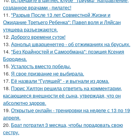
10.
Встречайте в фитнес клубе "Триумф" направление,
созданное врачами - пилатес!
11.
"Разрыв После 13 лет Совместной Жизни и
Ожидание Третьего Ребенка": Павел воля и Ляйсан
утяшева разъезжаются.
12.
Доброго времени суток!
13.
Арнольд шварценеггер - об отжиманиях на брусьях.
14.
"Без Крайностей и Самообмана": позиция Ксения
Бородина.
15.
Усталость вместо победы.
16.
Я свое призвание не выбирала.
17.
Её назвали "Гулящей" - и выгнали из дома.
18.
Пэрис Хилтон решила ответить на комментарии,
касающиеся внешности её сына, утверждая, что он
абсолютно здоров.
19.
Открытые онлайн - тренировки на неделе с 13 по 19
апреля.
20.
Брат потратил 3 месяца, чтобы порадовать свою
сестру.