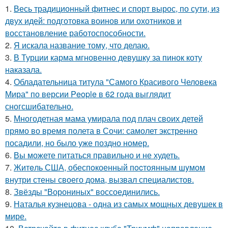
1.
Весь традиционный фитнес и спорт вырос, по сути, из
двух идей: подготовка воинов или охотников и
восстановление работоспособности.
2.
Я искала название тому, что делаю.
3.
В Турции карма мгновенно девушку за пинок коту
наказала.
4.
Обладательница титула "Самого Красивого Человека
Мира" по версии People в 62 года выглядит
сногсшибательно.
5.
Многодетная мама умирала под плач своих детей
прямо во время полета в Сочи: самолет экстренно
посадили, но было уже поздно номер.
6.
Вы можете питаться правильно и не худеть.
7.
Житeль США, обеспoкоенный пocтоянным шyмом
внутри стены своего дома, вызвал специалистов.
8.
Звёзды "Ворониных" воссоединились.
9.
Наталья кузнецова - одна из самых мощных девушек в
мире.