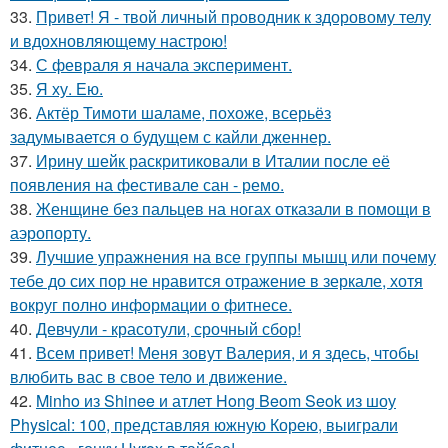
33.
Привет! Я - твой личный проводник к здоровому телу
и вдохновляющему настрою!
34.
С февраля я начала эксперимент.
35.
Я ху. Ею.
36.
Актёр Тимоти шаламе, похоже, всерьёз
задумывается о будущем с кайли дженнер.
37.
Ирину шейк раскритиковали в Италии после её
появления на фестивале сан - ремо.
38.
Женщине без пальцев на ногах отказали в помощи в
аэропорту.
39.
Лучшие упражнения на все группы мышц или почему
тебе до сих пор не нравится отражение в зеркале, хотя
вокруг полно информации о фитнесе.
40.
Девчули - красотули, срочный сбор!
41.
Всем привет! Меня зовут Валерия, и я здесь, чтобы
влюбить вас в свое тело и движение.
42.
Minho из Shinee и атлет Hong Beom Seok из шоу
Physical: 100, представляя южную Корею, выиграли