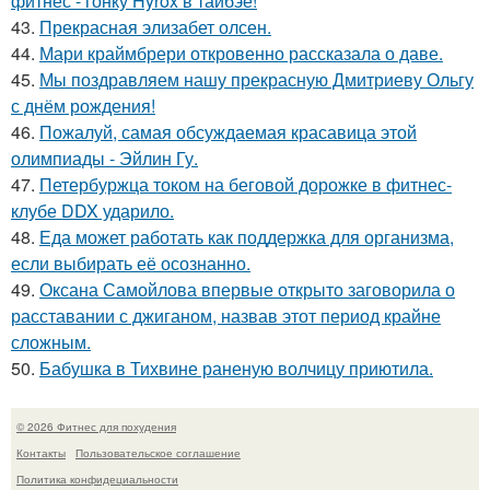
фитнес - гонку Hyrox в тайбэе!
43.
Прекрасная элизабет олсен.
44.
Мари краймбрери откровенно рассказала о даве.
45.
Мы поздравляем нашу прекрасную Дмитриеву Ольгу
с днём рождения!
46.
Пожалуй, самая обсуждаемая красавица этой
олимпиады - Эйлин Гу.
47.
Петербуржца током на беговой дорожке в фитнес-
клубе DDX ударило.
48.
Еда может работать как поддержка для организма,
если выбирать её осознанно.
49.
Оксана Самойлова впервые открыто заговорила о
расставании с джиганом, назвав этот период крайне
сложным.
50.
Бабушка в Тихвине раненую волчицу приютила.
© 2026 Фитнес для похудения
Контакты
Пользовательское соглашение
Политика конфидециальности