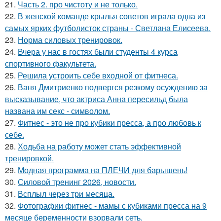
21.
Часть 2. про чистоту и не только.
22.
В женской команде крылья советов играла одна из
самых ярких футболисток страны - Светлана Елисеева.
23.
Норма силовых тренировок.
24.
Вчера у нас в гостях были студенты 4 курса
спортивного факультета.
25.
Решила устроить себе входной от фитнеса.
26.
Ваня Дмитриенко подвергся резкому осуждению за
высказывание, что актриса Анна пересильд была
названа им секс - символом.
27.
Фитнес - это не про кубики пресса, а про любовь к
себе.
28.
Ходьба на работу может стать эффективной
тренировкой.
29.
Модная программа на ПЛЕЧИ для барышень!
30.
Силовой тренинг 2026, новости.
31.
Всплыл через три месяца.
32.
Фотографии фитнес - мамы с кубиками пресса на 9
месяце беременности взорвали сеть.