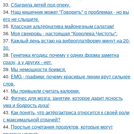
33.
Сбагрила детей под опеку.
34.
Наш кишечник может "Говорить" о проблемах - но вы
его не слышите.
35.
Классная альтернатива майонезным салатам!
36.
Моя свекровь - настоящая "Королева Чистоты".
37.
Каждый день встаю на виброплатформу минут на 20-
30.
38.
Генетика ягодиц: почему у одних форма заметна
сразу, а у других - нет.
39.
Мы немощности боимся.
40.
EMG - графики: почему красивые линии врут сильнее
слов.
41.
Мы привыкли считать калории.
42.
Фитнес для мозга: занятие, которое дарит ясность
ума и бодрость духа!
43.
Как понять, что актёр/актриса относится к своей роли
с максимальной отдачей?
44.
Простые сочетания продуктов, которые могут
приятно удивить.