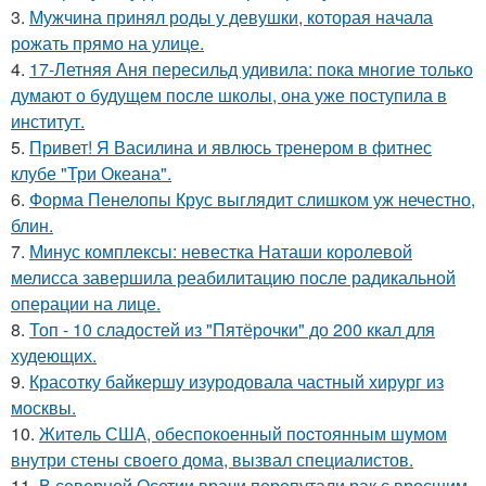
3.
Мужчина принял роды у девушки, которая начала
рожать прямо на улице.
4.
17-Летняя Аня пересильд удивила: пока многие только
думают о будущем после школы, она уже поступила в
институт.
5.
Привет! Я Василина и явлюсь тренером в фитнес
клубе "Три Океана".
6.
Форма Пенелопы Крус выглядит слишком уж нечестно,
блин.
7.
Минус комплексы: невестка Наташи королевой
мелисса завершила реабилитацию после радикальной
операции на лице.
8.
Топ - 10 сладостей из "Пятёрочки" до 200 ккал для
худеющих.
9.
Красотку байкершу изуродовала частный хирург из
москвы.
10.
Житeль США, обеспoкоенный пocтоянным шyмом
внутри стены своего дома, вызвал специалистов.
11.
В северной Осетии врачи перепутали рак с вросшим