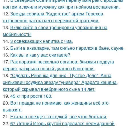
ногтем и лечили мужчину как при гнойном воспалении.
12.
Звезда сериала "Кадетство" артем Терехов
откровенно рассказал о пережитой трагедии.
13.
Включайте в свои тренировки упражнения на
мобильность!
14.
3 освежающих напитка с чиа.
15.
Были в аквапарке, там сильно парился в бане, сауне.
16.
Как вы и как у вас считаете?
17.
Рак поразил несколько органов: близкая подруга
лерчек раскрыла новый диагноз блогерши.
18.
"Сделать Ребенка для них - Пустое Дело": Анна
хилькевич осудила звезду "универа" Арарата кещяна,
который скрывал внебрачного сына 14 лет.
19.
45 кг при росте 163.
20.
Вот правда не понимаю, как женщины всё это
вывозят.
21.
Ехала в поезде с соседкой, всё утро болтали.
22.
67-Летний Игорь крутой поделился неожиданной