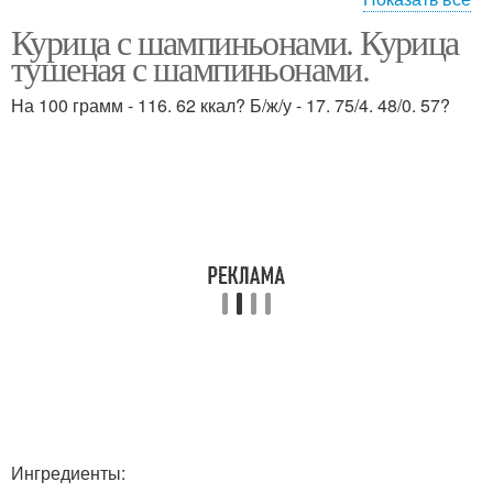
Курица с шампиньонами. Курица
Фаршированные
Слоёный салат
тушеная с шампиньонами.
курицы
На 100 грамм - 116. 62 ккал? Б/ж/у - 17. 75/4. 48/0. 57?
Ингредиенты: