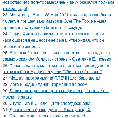
новостью: его полуторамесячный внук оказался полным
тезкой деда!
23.
Меня зовут Ваня, 28 мая 2021 года, когда мне было
10 лет, я пришел заниматься в Over The Top, не умея
провисеть на турнике больше 10 секунд.
24.
Пэрис Хилтон решила ответить на комментарии,
касающиеся внешности её сына, утверждая, что он
абсолютно здоров.
25.
В женской команде крылья советов играла одна из
самых ярких футболисток страны - Светлана Елисеева.
26.
Хочешь начать меняться и двигаться вперёд, но не
готов к жёсткому фитнесу или "Убиваться" в зале?
27.
Модная программа на ПЛЕЧИ для барышень!
28.
Йога и бодибилдинг - гармония во всём.
29.
Ловите интересные факты о фитнесе, которые вы
могли не знать.
30.
Ступенька в СПОРТ! Детиспортдюсшаша.
31.
Десять лет в браке, дети, всё как у людей.
32.
Солнце, море, горы и конечно фитнес!