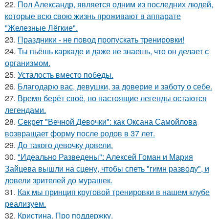
22.
Пол Александр, является одним из последних людей,
которые всю свою жизнь проживают в аппарате
"Железные Лёгкие".
23.
Праздники - не повод пропускать тренировки!
24.
Ты пьёшь каркаде и даже не знаешь, что он делает с
организмом.
25.
Усталость вместо победы.
26.
Благодарю вас, девушки, за доверие и заботу о себе.
27.
Время берёт своё, но настоящие легенды остаются
легендами.
28.
Секрет "Вечной Девочки": как Оксана Самойлова
возвращает форму после родов в 37 лет.
29.
До такого девочку довели.
30.
"Идеально Разведены": Алексей Гоман и Мария
Зайцева вышли на сцену, чтобы спеть "гимн разводу", и
довели зрителей до мурашек.
31.
Как мы принцип круговой тренировки в нашем клубе
реализуем.
32.
Кристина. Про поддержку.