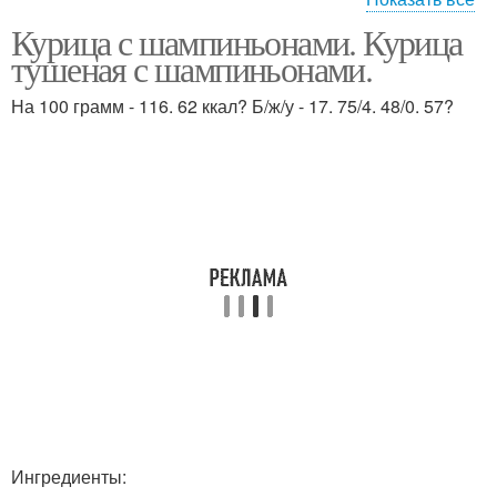
Курица с шампиньонами. Курица
Свинин с
Свинины с
тушеная с шампиньонами.
шампиньонами
шампиньонами
На 100 грамм - 116. 62 ккал? Б/ж/у - 17. 75/4. 48/0. 57?
Фаршированные
Ножки с шампиньонами
шампиньоны
Фаршированные
Салат с курицей
курицы
Ингредиенты: