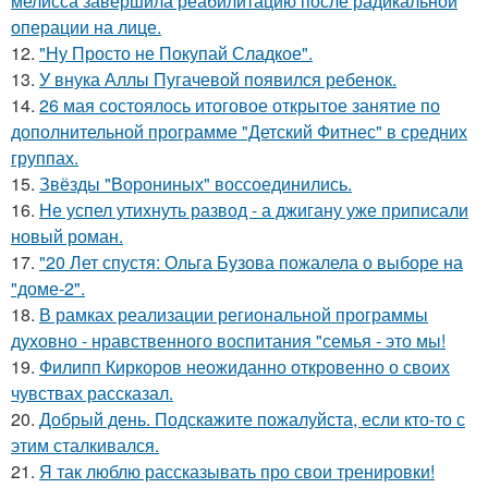
мелисса завершила реабилитацию после радикальной
операции на лице.
12.
"Ну Просто не Покупай Сладкое".
13.
У внука Аллы Пугачевой появился ребенок.
14.
26 мая состоялось итоговое открытое занятие по
дополнительной программе "Детский Фитнес" в средних
группах.
15.
Звёзды "Ворониных" воссоединились.
16.
Не успел утихнуть развод - а джигану уже приписали
новый роман.
17.
"20 Лет спустя: Ольга Бузова пожалела о выборе на
"доме-2".
18.
В рамках реализации региональной программы
духовно - нравственного воспитания "семья - это мы!
19.
Филипп Киркоров неожиданно откровенно о своих
чувствах рассказал.
20.
Добрый день. Подскaжите пожалуйста, если кто-то с
этим сталкивался.
21.
Я так люблю рассказывать про свои тренировки!