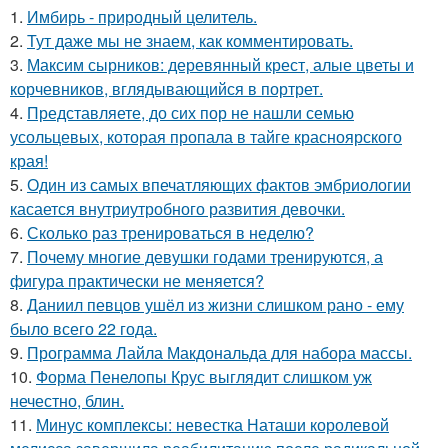
1.
Имбирь - природный целитель.
2.
Тут даже мы не знаем, как комментировать.
3.
Максим сырников: деревянный крест, алые цветы и
корчевников, вглядывающийся в портрет.
4.
Представляете, до сих пор не нашли семью
усольцевых, которая пропала в тайге красноярского
края!
5.
Один из самых впечатляющих фактов эмбриологии
касается внутриутробного развития девочки.
6.
Сколько раз тренироваться в неделю?
7.
Почему многие девушки годами тренируются, а
фигура практически не меняется?
8.
Даниил певцов ушёл из жизни слишком рано - ему
было всего 22 года.
9.
Программа Лайла Макдональда для набора массы.
10.
Форма Пенелопы Крус выглядит слишком уж
нечестно, блин.
11.
Минус комплексы: невестка Наташи королевой