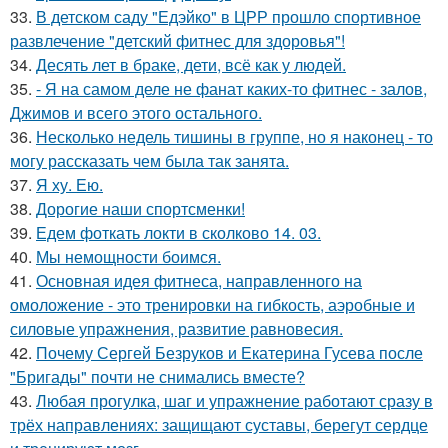
33.
В детском саду "Едэйко" в ЦРР прошло спортивное
развлечение "детский фитнес для здоровья"!
34.
Десять лет в браке, дети, всё как у людей.
35.
- Я на самом деле не фанат каких-то фитнес - залов,
Джимов и всего этого остального.
36.
Несколько недель тишины в группе, но я наконец - то
могу рассказать чем была так занята.
37.
Я ху. Ею.
38.
Дорогие наши спортсменки!
39.
Едем фоткать локти в сколково 14. 03.
40.
Мы немощности боимся.
41.
Основная идея фитнеса, направленного на
омоложение - это тренировки на гибкость, аэробные и
силовые упражнения, развитие равновесия.
42.
Почему Сергей Безруков и Екатерина Гусева после
"Бригады" почти не снимались вместе?
43.
Любая прогулка, шаг и упражнение работают сразу в
трёх направлениях: защищают суставы, берегут сердце