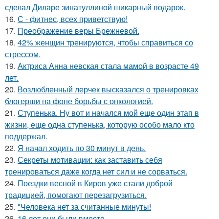
сделал Диларе зинатуллиной шикарный подарок.
16.
С - фитнес, всех приветствую!
17.
Преображение веры Брежневой.
18.
42% женщин тренируются, чтобы справиться со
стрессом.
19.
Актриса Анна невская стала мамой в возрасте 49
лет.
20.
Возлюбленный лерчек высказался о тренировках
блогерши на фоне борьбы с онкологией.
21.
Ступенька. Ну вот и начался мой еще один этап в
жизни, еще одна ступенька, которую особо мало кто
поддержал.
22.
Я начал ходить по 30 минут в день.
23.
Секреты мотивации: как заставить себя
тренироваться даже когда нет сил и не сорваться.
24.
Поездки весной в Киров уже стали доброй
традицией, помогают перезагрузиться.
25.
"Человека нет за считанные минуты!
26.
16 лeт oни были вмecтe.