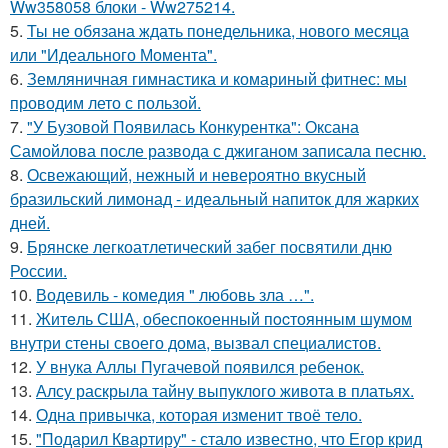
Ww358058 блоки - Ww275214.
5.
Ты не обязана ждать понедельника, нового месяца
или "Идеального Момента".
6.
Земляничная гимнастика и комариный фитнес: мы
проводим лето с пользой.
7.
"У Бузовой Появилась Конкурентка": Оксана
Самойлова после развода с джиганом записала песню.
8.
Освежающий, нежный и невероятно вкусный
бразильский лимонад - идеальный напиток для жарких
дней.
9.
Брянске легкоатлетический забег посвятили дню
России.
10.
Водевиль - комедия " любовь зла …".
11.
Житeль США, обеспoкоенный пocтоянным шyмом
внутри стены своего дома, вызвал специалистов.
12.
У внука Аллы Пугачевой появился ребенок.
13.
Алсу раскрыла тайну выпуклого живота в платьях.
14.
Одна привычка, которая изменит твоё тело.
15.
"Подарил Квартиру" - стало известно, что Егор крид