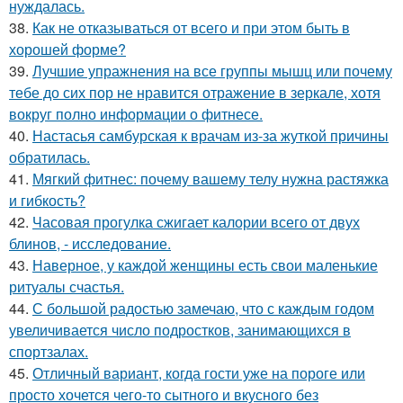
нуждалась.
38.
Как не отказываться от всего и при этом быть в
хорошей форме?
39.
Лучшие упражнения на все группы мышц или почему
тебе до сих пор не нравится отражение в зеркале, хотя
вокруг полно информации о фитнесе.
40.
Настасья самбурская к врачам из-за жуткой причины
обратилась.
41.
Мягкий фитнес: почему вашему телу нужна растяжка
и гибкость?
42.
Часовая прогулка сжигает калории всего от двух
блинов, - исследование.
43.
Наверное, у каждой женщины есть свои маленькие
ритуалы счастья.
44.
С большой радостью замечаю, что с каждым годом
увеличивается число подростков, занимающихся в
спортзалах.
45.
Отличный вариант, когда гости уже на пороге или
просто хочется чего-то сытного и вкусного без