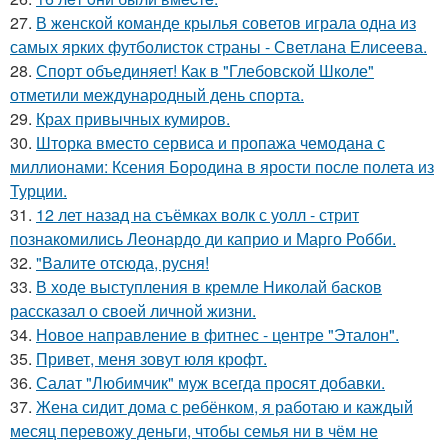
27.
В женской команде крылья советов играла одна из
самых ярких футболисток страны - Светлана Елисеева.
28.
Спорт объединяет! Как в "Глебовской Школе"
отметили международный день спорта.
29.
Крах привычных кумиров.
30.
Шторка вместо сервиса и пропажа чемодана с
миллионами: Ксения Бородина в ярости после полета из
Турции.
31.
12 лет назад на съёмках волк с уолл - стрит
познакомились Леонардо ди каприо и Марго Робби.
32.
"Валите отсюда, русня!
33.
В ходе выступления в кремле Николай басков
рассказал о своей личной жизни.
34.
Новое направление в фитнес - центре "Эталон".
35.
Привет, меня зовут юля крофт.
36.
Салат "Любимчик" муж всегда просят добавки.
37.
Жена сидит дома с ребёнком, я работаю и каждый
месяц перевожу деньги, чтобы семья ни в чём не